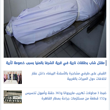
مقتل شاب بطلقات نارية في قرية الشرفا بالمنيا بسبب خصومة ثأرية
القبض على طرفي مشاجرة بالأسلحة البيضاء داخل عقار
لخلافات حول الميراث بالغربية
ضبط 3 محاولات تهريب ماريجوانا و363 حقنة وأمبول تخسيس
و152 قطعة من مستلزمات جراحة بمطار القاهرة