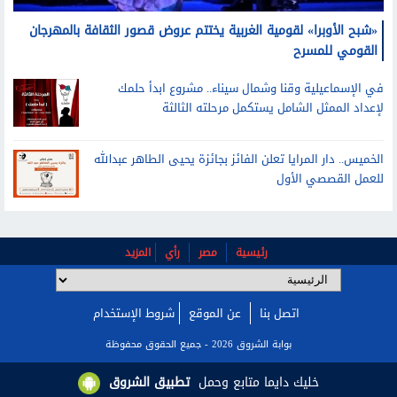
«شبح الأوبرا» لقومية الغربية يختتم عروض قصور الثقافة بالمهرجان
القومي للمسرح
في الإسماعيلية وقنا وشمال سيناء.. مشروع ابدأ حلمك
لإعداد الممثل الشامل يستكمل مرحلته الثالثة
الخميس.. دار المرايا تعلن الفائز بجائزة يحيى الطاهر عبدالله
للعمل القصصي الأول
رئيسية
مصر
رأي
المزيد
اتصل بنا
عن الموقع
شروط الإستخدام
بوابة الشروق 2026 - جميع الحقوق محفوظة
خليك دايما متابع وحمل
تطبيق الشروق