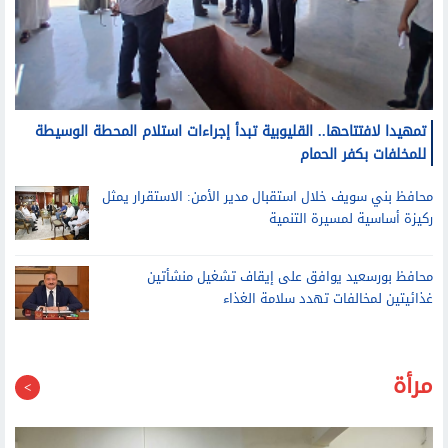
تمهيدا لافتتاحها.. القليوبية تبدأ إجراءات استلام المحطة الوسيطة
للمخلفات بكفر الحمام
محافظ بني سويف خلال استقبال مدير الأمن: الاستقرار يمثل
ركيزة أساسية لمسيرة التنمية
محافظ بورسعيد يوافق على إيقاف تشغيل منشأتين
غذائيتين لمخالفات تهدد سلامة الغذاء
مرأة