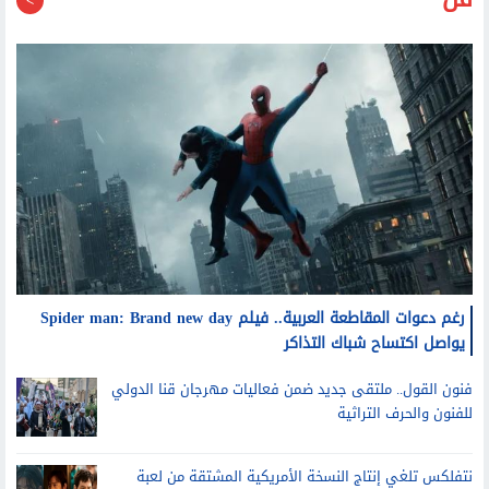
فن
رغم دعوات المقاطعة العربية.. فيلم Spider man: Brand new day
يواصل اكتساح شباك التذاكر
فنون القول.. ملتقى جديد ضمن فعاليات مهرجان قنا الدولي
للفنون والحرف التراثية