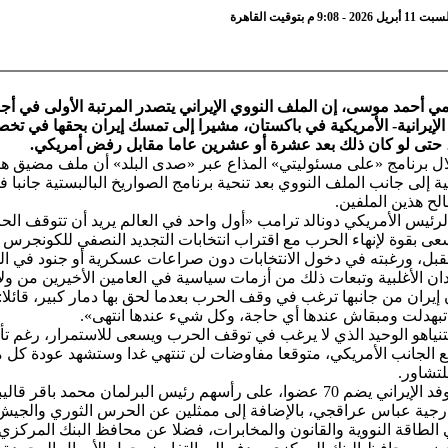
9 م بتوقيت القاهرة
مي أحمد موسى، إن الملف النووي الإيراني يتصدر المرتبة الأولى في أج
الإيرانية- الأمريكية في باكستان، مشيرا إلى تمسك إيران بحقها في تخ
م، حتى لو كان ذلك بعد عشرة أو عشرين عاما مقابل رفض أمريكي.
ل برنامج «على مسئوليتي» المذاع عبر «صدى البلد» أن ملف مضيق هر
نية إلى جانب الملف النووي بعد تنحية برنامج الصواريخ البالبستية جانبا 
لح هذين الملفين.
رئيس الأمريكي دونالد ترامب «أول واحد في العالم يريد أن تتوقف ال
عى بقوة لإنهاء الحرب مع اقتراب انتخابات التجديد النصفي للكونجرس
مقبل، ورغبته في دخول الانتخابات دون صراعات عسكرية أو جنود في ال
ن الأغلبية وتبعات ذلك من أزمات سياسية في العامين الأخيرين من ولاي
يران من جانبها ترغب في وقف الحرب بعدما لحق بها دمار كبير، قائلا: 
تبهدلت ومبقاش عندها أي حاجة، وكل شيء عندها انتهى».
تنياهو الوحيد الذي لا يرغب في توقف الحرب ويسعى للاستمرار، رغم تأ
ع الجانب الأمريكي، متوقعا مفاوضات لن تنتهي غدا وستشهد عودة كل 
لتشاور.
ونوه أن الوفد الإيراني يضم 70 عضوا، على رأسهم رئيس البرلمان محمد باقر قا
ارجية عباس عراقجي، بالإضافة إلى ممثلين عن الحرس الثوري والجيش ا
الطاقة النووية والقانون والمخابرات، فضلا عن محافظ البنك المركزي.