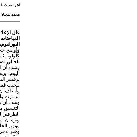
آخر تحديث: السبت 11 أبريل 2026 - :08
محمد شعبان
قال الإعلا
المباحثات 
اليورانيو
وأوضح خلا
كأولوية ثا
الحالي لصا
وشدد أن ال
اليوم» ويس
نوفمبر ال
لتجنب فقدا
وأضاف أن إ
اتدمرت وا
وشدد أن ن
التنسيق م
الطرفين ل
ووزير الخ
وخبراء في 