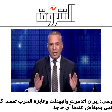
سى: إيران اتدمرت واتبهدلت وعايزة الحرب تقف.. ك
هى ومبقاش عندها أي حاجة