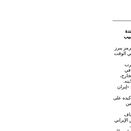
ندة
صيب
مز يبرز
في الوقت
حرب
 في
خارج،
ته.
«إيران
كيده على
من
ليباف
لإيراني