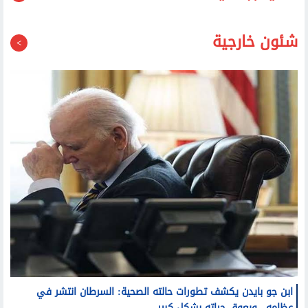
قد يعجبك أيضا
شئون خارجية