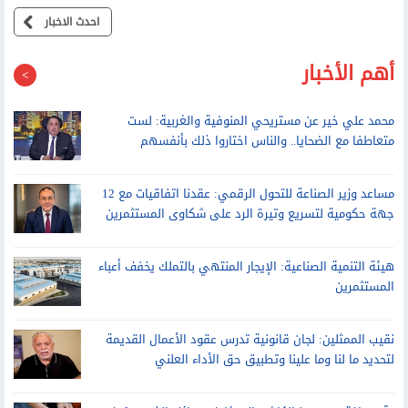
حقيقة تأثر مصر بالاحتباس الحراري
احدث الاخبار
أهم الأخبار
محمد علي خير عن مستريحي المنوفية والغربية: لست
متعاطفا مع الضحايا.. والناس اختاروا ذلك بأنفسهم
مساعد وزير الصناعة للتحول الرقمي: عقدنا اتفاقيات مع 12
جهة حكومية لتسريع وتيرة الرد على شكاوى المستثمرين
هيئة التنمية الصناعية: الإيجار المنتهي بالتملك يخفف أعباء
المستثمرين
نقيب الممثلين: لجان قانونية تدرس عقود الأعمال القديمة