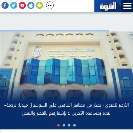
صريحات رئيس بلدية بولاية طرابزون لمحمد صلاح.. الأرصاد توضح