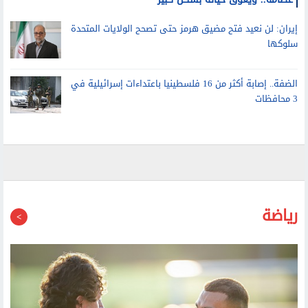
ابن جو بايدن يكشف تطورات حالته الصحية: السرطان انتشر في
عظامه.. ويعوق حياته بشكل كبير
إيران: لن نعيد فتح مضيق هرمز حتى تصحح الولايات المتحدة
سلوكها
الضفة.. إصابة أكثر من 16 فلسطينيا باعتداءات إسرائيلية في
3 محافظات
رياضة