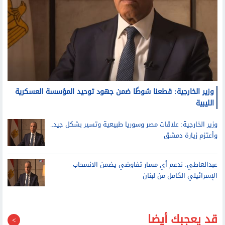
وزير الخارجية: قطعنا شوطًا ضمن جهود توحيد المؤسسة العسكرية
الليبية
وزير الخارجية: علاقات مصر وسوريا طبيعية وتسير بشكل جيد..
وأعتزم زيارة دمشق
عبدالعاطي: ندعم أي مسار تفاوضي يضمن الانسحاب
الإسرائيلي الكامل من لبنان