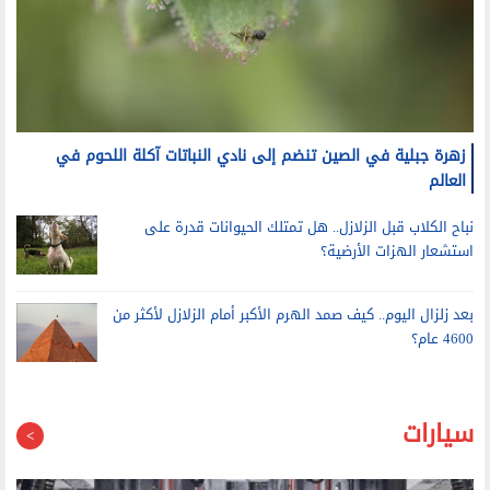
زهرة جبلية في الصين تنضم إلى نادي النباتات آكلة اللحوم في
العالم
نباح الكلاب قبل الزلازل.. هل تمتلك الحيوانات قدرة على
استشعار الهزات الأرضية؟
بعد زلزال اليوم.. كيف صمد الهرم الأكبر أمام الزلازل لأكثر من
4600 عام؟