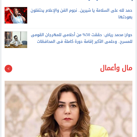
عمرو أديب: رسالتي لأي شقيق لم يبدأ إجازته.. الساحل هو نمبر وان
حمد لله على السلامة يا شيرين.. نجوم الفن والإعلام يحتفلون
بعودتها
حوار| محمد رياض: حققت 50% من أحلامى للمهرجان القومى
للمسرح.. وحلمى الأكبر إقامة دورة كاملة فى المحافظات
مال وأعمال