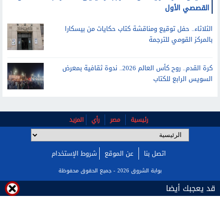
الخميس.. دار المرايا تعلن الفائز بجائزة يحيى الطاهر عبدالله للعمل
القصصي الأول
الثلاثاء.. حفل توقيع ومناقشة كتاب حكايات من بيسكارا
بالمركز القومي للترجمة
كرة القدم.. روح كأس العالم 2026.. ندوة ثقافية بمعرض
السويس الرابع للكتاب
رئيسية
مصر
رأي
المزيد
اتصل بنا
عن الموقع
شروط الإستخدام
قد يعجبك أيضا
بوابة الشروق 2026 - جميع الحقوق محفوظة