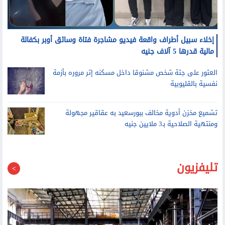
إخلاء سبيل أطراف واقعة فيديو مشاجرة فتاة وسائق أوبر بكفالة
مالية قدرها 5 آلاف جنيه
العثور على جثة شخص مشنوقا داخل مسكنه إثر مروره بأزمة
نفسية بالقليوبية
تشميع مخزن أدوية مخالف ببورسعيد به عقاقير مجهولة
ومنتهية الصلاحية بـ3 ملايين جنيه
تليفزيون