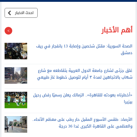
احدث الاخبار
أهم الأخبار
الصحة السورية: مقتل شخصين وإصابة 13 بانفجار في ريف
دمشق
غلق جزئى لشارع جامعة الدول العربية بتقاطعه مع شارع
شهاب بالاتجاهين لمدة ٣ أيام لتوصيل خطوط غاز طبيعي
«أخطرناه بعودته للقاهرة».. الزمالك يعلن رسميًا رفض رحيل
بيزيرا
الأرصاد: طقس الأسبوع المقبل حار رطب على معظم الأنحاء..
والعظمى على القاهرة الكبرى غدا 36 درجة