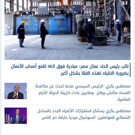
نائب رئيس اتحاد عمال مصر: مبادرة فوق الـ40 تقنع أصحاب الأعمال
بضرورة الانتباه لهذه الفئة بشكل أكبر
مصطفى بكري: الرئيس السيسي عندما تحدث عن مكافحة
الفساد مكنش بيهزر.. وملايين عادت لخزينة الدولة الأيام
الماضية
مصطفى بكري يستنكر استفزازات الأغنياء الجدد بالساحل
الشمالي للمواطنين: السوشيال ميديا حارقة دم الناس