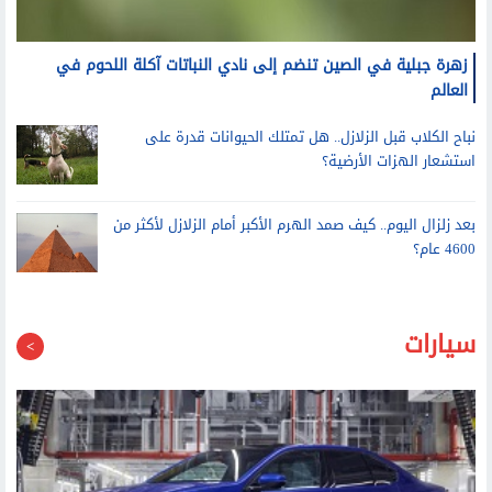
زهرة جبلية في الصين تنضم إلى نادي النباتات آكلة اللحوم في
العالم
نباح الكلاب قبل الزلازل.. هل تمتلك الحيوانات قدرة على
استشعار الهزات الأرضية؟
بعد زلزال اليوم.. كيف صمد الهرم الأكبر أمام الزلازل لأكثر من
4600 عام؟
سيارات