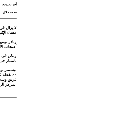
آخر تحديث: الثلاثاء 12 مايو 2026 - 2:10
محمد جلال
لا يزال فر
مساء الإثني
أصحاب الأ
بامتياز في
ليستمر تو
38 نقطة
فريق وست 
المركز الرابع