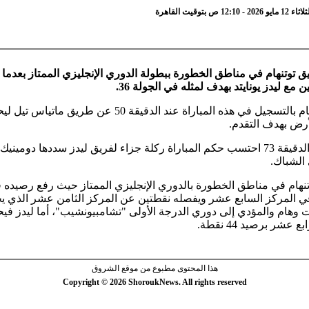
1 ص بتوقيت القاهرة
يق توتنهام في مناطق الخطورة ببطولة الدوري الإنجليزي الممتاز بعدما 
ن مع ليدز يونايتد بهدف لمثله في الجولة 36.
وبادر توتنهام بالتسجيل في هذه المباراة عند الدقيقة 50 عن طريق ماتياس
رض بهدف التقدم.
ولكن في الدقيقة 73 احتسب حكم المباراة ركلة جزاء لفريق ليدز سددها دومين
 الشباك.
تنهام في مناطق الخطورة بالدوري الإنجليزي الممتاز حيث رفع رصيده 
 في المركز السابع عشر ويفصله نقطتين عن المركز الثامن عشر الذي يح
وهام والمؤدي إلى دوري الدرجة الأولى "تشامبيونشيب"، أما ليدز فيح
 عشر برصيد 44 نقطة.
هذا المحتوى مطبوع من موقع الشروق
Copyright © 2026 ShoroukNews. All rights reserved