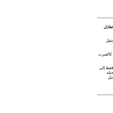
تعادل
 تيل ليحتفل
يك كالفيرت
فقط إلى
تله
تل