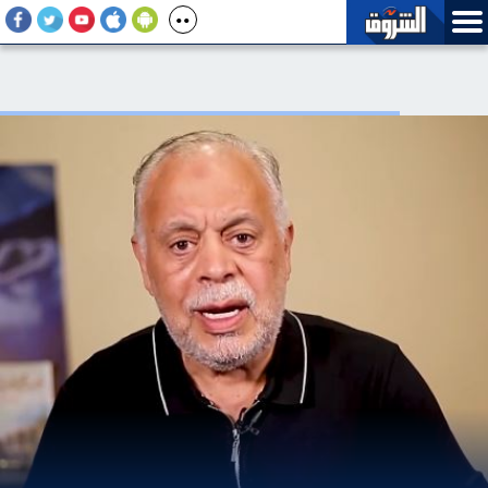
«آي صاغة» عن ربط الكاش باك بغلاف سبائك الذهب: عُرف مختلق في
مصر دون دول العالم