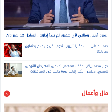
عمرو أديب: رسالتي لأي شقيق لم يبدأ إجازته.. الساحل هو نمبر وان
حمد لله على السلامة يا شيرين.. نجوم الفن والإعلام يحتفلون
بعودتها
حوار| محمد رياض: حققت 50% من أحلامى للمهرجان القومى
للمسرح.. وحلمى الأكبر إقامة دورة كاملة فى المحافظات
مال وأعمال