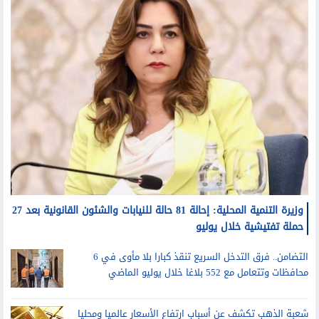
وزيرة التنمية المحلية: إحالة 81 حالة للنيابات والشئون القانونية بعد 27
حملة تفتيشية خلال يوليو
التضامن.. فرق التدخل السريع تنقذ كبارا بلا مأوى في 6
محافظات وتتعامل مع 552 بلاغا خلال يوليو الماضي
شعبة الذهب تكشف عن أسباب ارتفاع الأسعار عالميا ومحليا