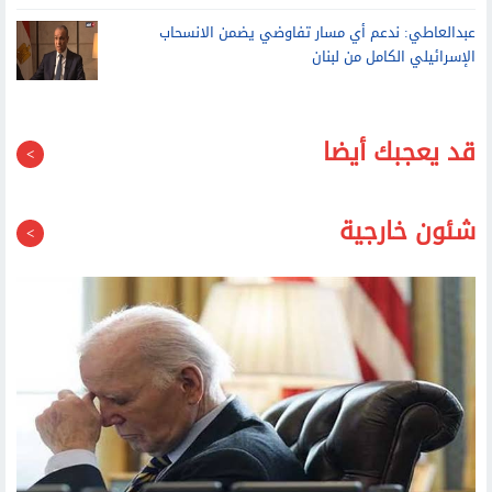
قد يعجبك أيضا
شئون خارجية