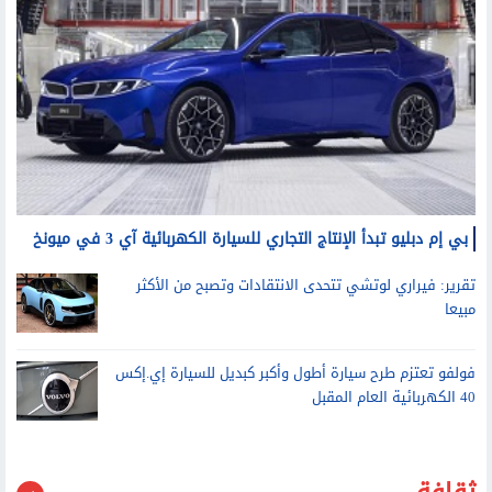
بي إم دبليو تبدأ الإنتاج التجاري للسيارة الكهربائية آي 3 في ميونخ
تقرير: فيراري لوتشي تتحدى الانتقادات وتصبح من الأكثر
مبيعا
فولفو تعتزم طرح سيارة أطول وأكبر كبديل للسيارة إي.إكس
40 الكهربائية العام المقبل
ثقافة