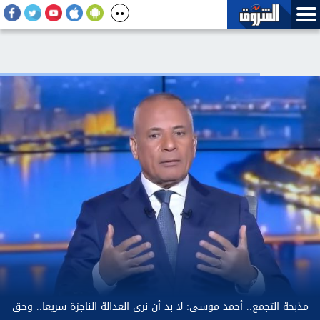
أرصاد: طقس الغد شديد الحرارة رطب نهارا مائل للحرارة رطب ليلا..
مذب
والعظمي بالقاهرة 40