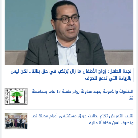
نجدة الطفل: زواج الأطفال ما زال يُرتكب في حق بناتنا.. لكن ليس
بالزيادة التي تدعو للخوف
الطفولة والأمومة يحبط محاولة زواج طفلة 13 عاما بمحافظة
قنا
نقيب التمريض تكرّم بطلات حريق مستشفى أورام مدينة نصر
وتصرف لهن مكافأة مالية