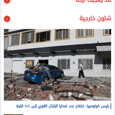
شئون خارجية
رئيس كولومبيا: ارتفاع عدد ضحايا الزلزال القوي إلى 111 قتيلا
فتح: نتنياهو لم يحقق النصر في غزة.. ومصر منعت تهجير