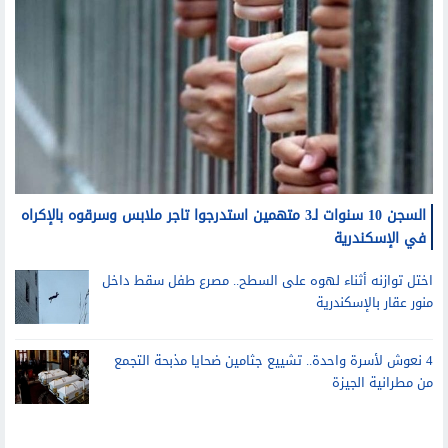
السجن 10 سنوات لـ3 متهمين استدرجوا تاجر ملابس وسرقوه بالإكراه
في الإسكندرية
اختل توازنه أثناء لهوه على السطح.. مصرع طفل سقط داخل
منور عقار بالإسكندرية
4 نعوش لأسرة واحدة.. تشييع جثامين ضحايا مذبحة التجمع
من مطرانية الجيزة