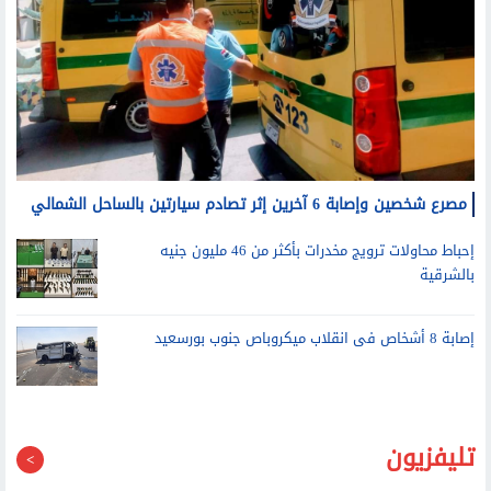
مصرع شخصين وإصابة 6 آخرين إثر تصادم سيارتين بالساحل الشمالي
إحباط محاولات ترويج مخدرات بأكثر من 46 مليون جنيه
بالشرقية
إصابة 8 أشخاص فى انقلاب ميكروباص جنوب بورسعيد
تليفزيون