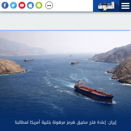
مصر تدين استهداف ناقلة نفط إماراتية في مضيق هرمز