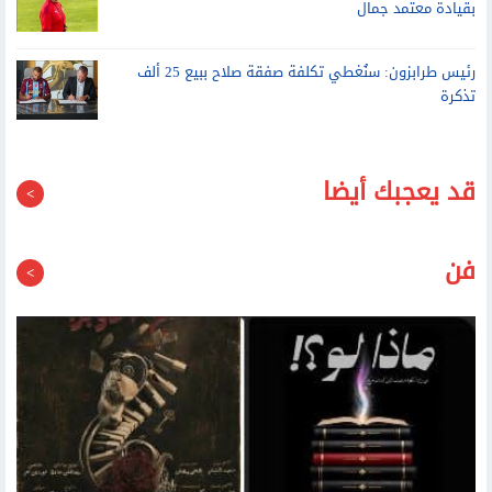
رئيس طرابزون: سنُغطي تكلفة صفقة صلاح ببيع 25 ألف
تذكرة
قد يعجبك أيضا
فن