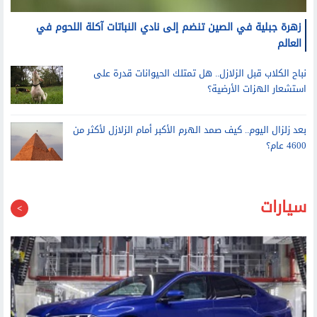
زهرة جبلية في الصين تنضم إلى نادي النباتات آكلة اللحوم في
العالم
نباح الكلاب قبل الزلازل.. هل تمتلك الحيوانات قدرة على
استشعار الهزات الأرضية؟
بعد زلزال اليوم.. كيف صمد الهرم الأكبر أمام الزلازل لأكثر من
4600 عام؟
سيارات