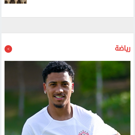
طيران حوثي مسير يستهدف مطار عتق الدولي في شرقي
اليمن
رياضة