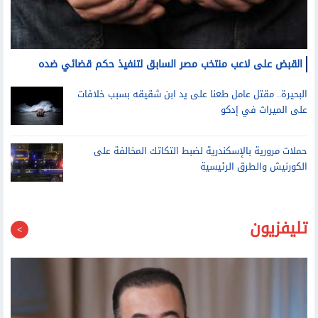
القبض على لاعب منتخب مصر السابق لتنفيذ حكم قضائي ضده
البحيرة.. مقتل عامل طعنا على يد ابن شقيقه بسبب خلافات
على الميراث في إدكو
حملات مرورية بالإسكندرية لضبط التكاتك المخالفة على
الكورنيش والطرق الرئيسية
تليفزيون