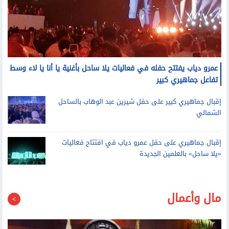
عمرو دياب يفتتح حفله في فعاليات يلا ساحل بأغنية يا أنا يا لاء وسط
تفاعل جماهيري كبير
إقبال جماهيري كبير على حفل شيرين عبد الوهاب بالساحل
الشمالي
إقبال جماهيري على حفل عمرو دياب في افتتاح فعاليات
«يلا ساحل» بالعلمين الجديدة
مال وأعمال