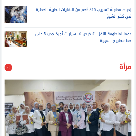
مركز تأهيل ذوي الاحتياجات الخاصة بالوادي الجديد يقدم أكثر من 383
ألف خدمة لذوي الهمم خلال 4 سنوات
إحباط محاولة تسريب 815 كجم من النفايات الطبية الخطرة
في كفر الشيخ
دعما لمنظومة النقل.. ترخيص 10 سيارات أجرة جديدة على
خط مطروح - سيوة
مرأة