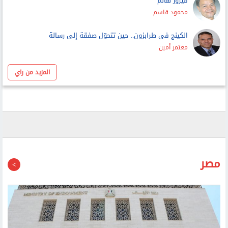
عمرو حمزاوي
فيروز هانم
محمود قاسم
الكينج فى طرابزون.. حين تتحوّل صفقة إلى رسالة
معتمر أمين
المزيد من راي
مصر