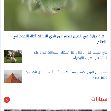
زهرة جبلية في الصين تنضم إلى نادي النباتات آكلة اللحوم في
العالم
نباح الكلاب قبل الزلازل.. هل تمتلك الحيوانات قدرة على
استشعار الهزات الأرضية؟
بعد زلزال اليوم.. كيف صمد الهرم الأكبر أمام الزلازل لأكثر من
4600 عام؟