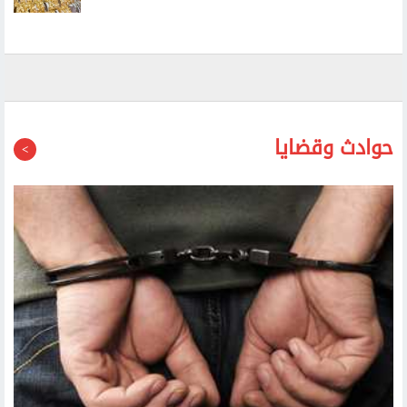
ارتفاع أسعار الذهب محليا.. وعيار 21 يسجل 6030 جنيها
حوادث وقضايا