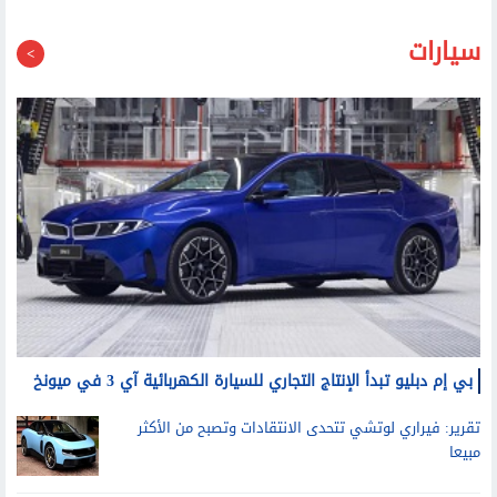
سيارات
بي إم دبليو تبدأ الإنتاج التجاري للسيارة الكهربائية آي 3 في ميونخ
تقرير: فيراري لوتشي تتحدى الانتقادات وتصبح من الأكثر
مبيعا
فولفو تعتزم طرح سيارة أطول وأكبر كبديل للسيارة إي.إكس