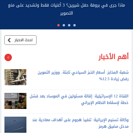
الاتصالات: صاحب عقد خط المحمول مسئول قانونيًا عن استخدامه
احدث الاخبار
أهم الأخبار
شعبة المخابز: أسعار الخبز السياحي ثابتة.. ووزير التموين
رفض زيادة 12.5%
القناة 12 الإسرائيلية: إقالة مسئولين في الموساد بعد فشل
خطة لإسقاط النظام الإيراني
وكالة تسنيم الإيرانية: تنفيذ هجوم على أهداف معادية عند
مدخل مضيق هرمز