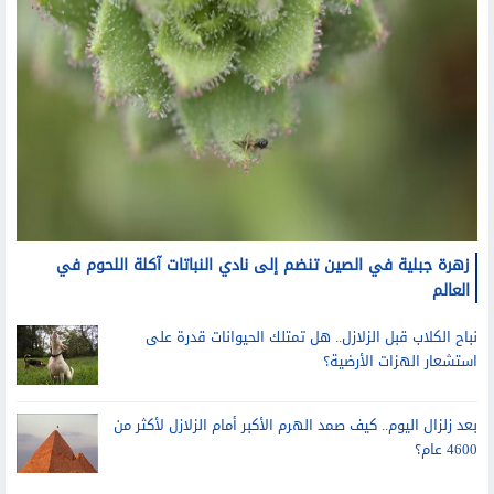
زهرة جبلية في الصين تنضم إلى نادي النباتات آكلة اللحوم في
العالم
نباح الكلاب قبل الزلازل.. هل تمتلك الحيوانات قدرة على
استشعار الهزات الأرضية؟
بعد زلزال اليوم.. كيف صمد الهرم الأكبر أمام الزلازل لأكثر من
4600 عام؟