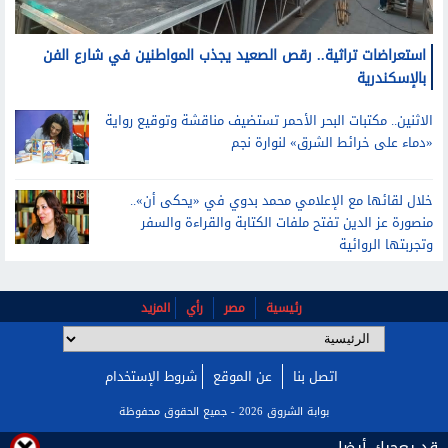
استعراضات تراثية.. رقص الصعيد يجذب المواطنين في شارع الفن
بالإسكندرية
الاثنين.. مكتبات البحر الأحمر تستضيف مناقشة وتوقيع رواية
«دماء على خرائط الشرق» لنوارة نجم
خلال لقائها مع الإعلامي محمد بدوي في «يحكى أن»..
منصورة عز الدين تفتح ملفات الكتابة والقراءة والسفر
وتجربتها الروائية
رئيسية
مصر
رأي
المزيد
اتصل بنا
عن الموقع
شروط الإستخدام
بوابة الشروق 2026 - جميع الحقوق محفوظة
قد يعجبك أيضا