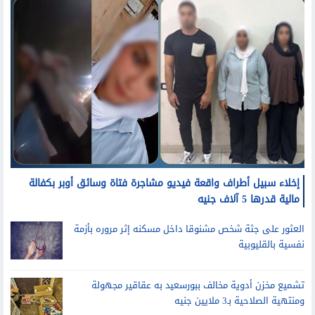
إخلاء سبيل أطراف واقعة فيديو مشاجرة فتاة وسائق أوبر بكفالة
مالية قدرها 5 آلاف جنيه
العثور على جثة شخص مشنوقا داخل مسكنه إثر مروره بأزمة
نفسية بالقليوبية
تشميع مخزن أدوية مخالف ببورسعيد به عقاقير مجهولة
ومنتهية الصلاحية بـ3 ملايين جنيه