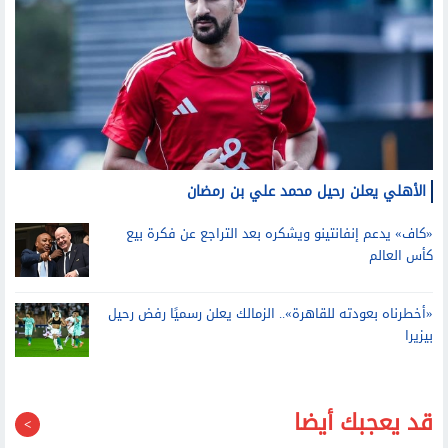
الأهلي يعلن رحيل محمد علي بن رمضان
«كاف» يدعم إنفانتينو ويشكره بعد التراجع عن فكرة بيع
كأس العالم
«أخطرناه بعودته للقاهرة».. الزمالك يعلن رسميًا رفض رحيل
بيزيرا
قد يعجبك أيضا