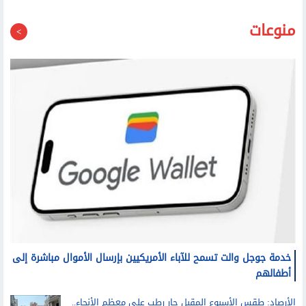
منوعات
خدمة جوجل والت تسمح للآباء الأمريكيين بإرسال الأموال مباشرة إلى
أطفالهم
الأرصاد: طقس الأسبوع المقبل حار رطب على معظم الأنحاء..
والعظمى على القاهرة الكبرى غدا 36 درجة