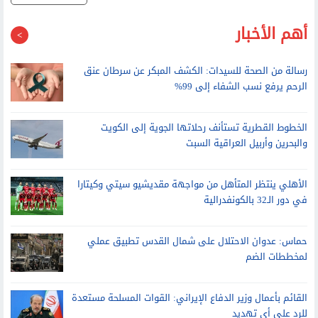
: مضيق هرمز سيظل مغلقا حتى انتهاء التهديدات
احدث الاخبار
أهم الأخبار
رسالة من الصحة للسيدات: الكشف المبكر عن سرطان عنق
الرحم يرفع نسب الشفاء إلى 99%
الخطوط القطرية تستأنف رحلاتها الجوية إلى الكويت
والبحرين وأربيل العراقية السبت
الأهلي ينتظر المتأهل من مواجهة مقديشيو سيتي وكيتارا
في دور الـ32 بالكونفدرالية
حماس: عدوان الاحتلال على شمال القدس تطبيق عملي
لمخططات الضم