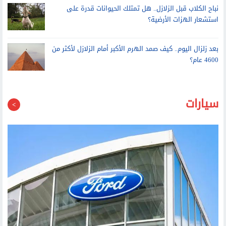
زهرة جبلية في الصين تنضم إلى نادي النباتات آكلة اللحوم في
العالم
نباح الكلاب قبل الزلازل.. هل تمتلك الحيوانات قدرة على
استشعار الهزات الأرضية؟
بعد زلزال اليوم.. كيف صمد الهرم الأكبر أمام الزلازل لأكثر من
4600 عام؟
سيارات