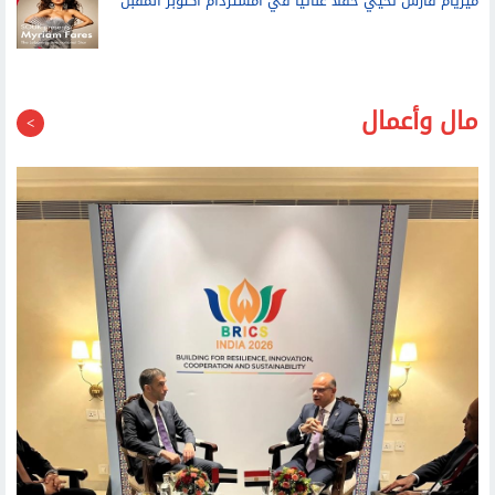
ميريام فارس تحيي حفلا غنائيا في أمستردام أكتوبر المقبل
مال وأعمال