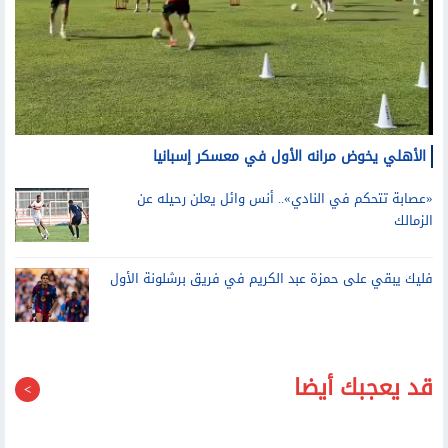
الأهلي يخوض مرانه الأول في معسكر إسبانيا
«عصابة تتحكم في النادي».. أنس وائل يعلن رحيله عن
الزمالك
فليك يبقي على حمزة عبد الكريم في فريق برشلونة الأول
قد يعجبك أيضا