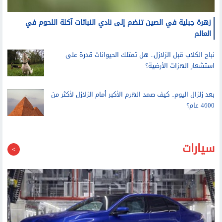
زهرة جبلية في الصين تنضم إلى نادي النباتات آكلة اللحوم في
العالم
نباح الكلاب قبل الزلازل.. هل تمتلك الحيوانات قدرة على
استشعار الهزات الأرضية؟
بعد زلزال اليوم.. كيف صمد الهرم الأكبر أمام الزلازل لأكثر من
4600 عام؟
سيارات