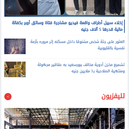
إخلاء سبيل أطراف واقعة فيديو مشاجرة فتاة وسائق أوبر بكفالة
مالية قدرها 5 آلاف جنيه
العثور على جثة شخص مشنوقا داخل مسكنه إثر مروره بأزمة
نفسية بالقليوبية
تشميع مخزن أدوية مخالف ببورسعيد به عقاقير مجهولة
ومنتهية الصلاحية بـ3 ملايين جنيه
تليفزيون