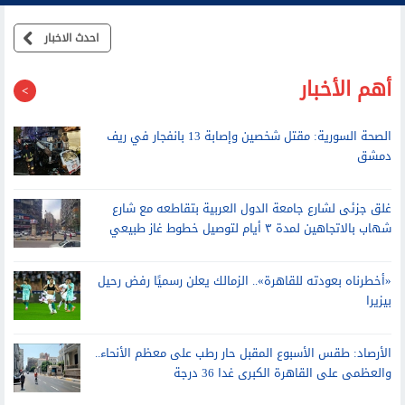
احدث الاخبار
أهم الأخبار
الصحة السورية: مقتل شخصين وإصابة 13 بانفجار في ريف
دمشق
غلق جزئى لشارع جامعة الدول العربية بتقاطعه مع شارع
شهاب بالاتجاهين لمدة ٣ أيام لتوصيل خطوط غاز طبيعي
«أخطرناه بعودته للقاهرة».. الزمالك يعلن رسميًا رفض رحيل
بيزيرا
الأرصاد: طقس الأسبوع المقبل حار رطب على معظم الأنحاء..
والعظمى على القاهرة الكبرى غدا 36 درجة