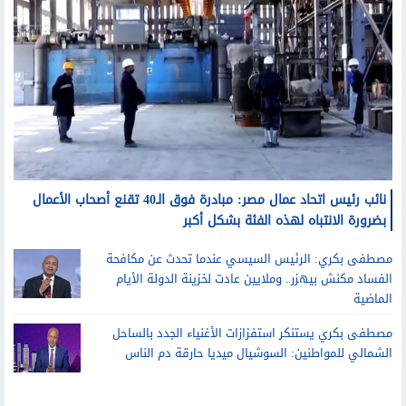
نائب رئيس اتحاد عمال مصر: مبادرة فوق الـ40 تقنع أصحاب الأعمال
بضرورة الانتباه لهذه الفئة بشكل أكبر
مصطفى بكري: الرئيس السيسي عندما تحدث عن مكافحة
الفساد مكنش بيهزر.. وملايين عادت لخزينة الدولة الأيام
الماضية
مصطفى بكري يستنكر استفزازات الأغنياء الجدد بالساحل
الشمالي للمواطنين: السوشيال ميديا حارقة دم الناس