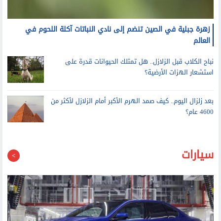
زهرة جبلية في الصين تنضم إلى نادي النباتات آكلة اللحوم في
العالم
نباح الكلاب قبل الزلازل.. هل تمتلك الحيوانات قدرة على
استشعار الهزات الأرضية؟
بعد زلزال اليوم.. كيف صمد الهرم الأكبر أمام الزلازل لأكثر من
4600 عام؟
سيارات