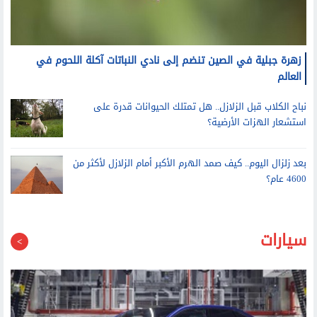
زهرة جبلية في الصين تنضم إلى نادي النباتات آكلة اللحوم في
العالم
نباح الكلاب قبل الزلازل.. هل تمتلك الحيوانات قدرة على
استشعار الهزات الأرضية؟
بعد زلزال اليوم.. كيف صمد الهرم الأكبر أمام الزلازل لأكثر من
4600 عام؟
سيارات