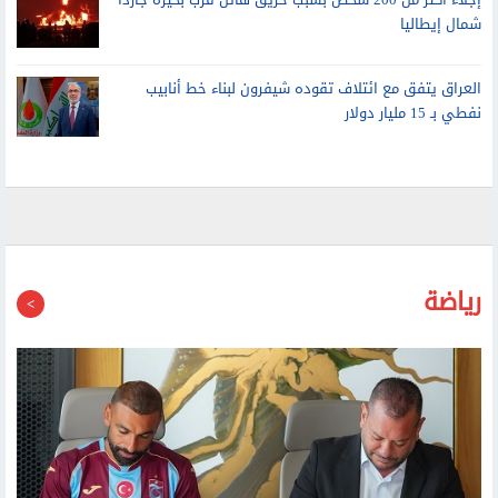
الحرس الثوري: سيتم فتح هرمز عندما تقبل الولايات المتحدة بالشروط
الإيرانية
إجلاء أكثر من 200 شخص بسبب حريق هائل قرب بحيرة جاردا
شمال إيطاليا
العراق يتفق مع ائتلاف تقوده شيفرون لبناء خط أنابيب
نفطي بـ 15 مليار دولار
رياضة