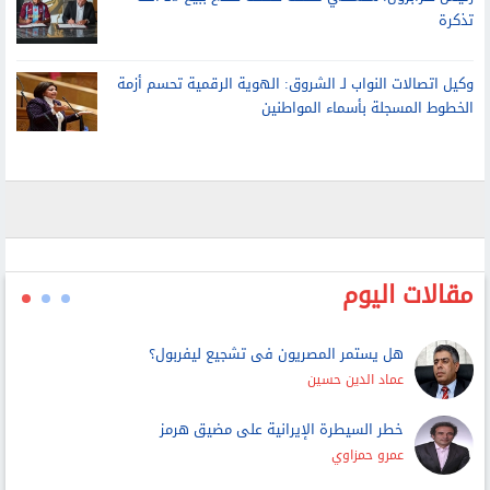
أستاذ قلب يحذر الشباب: زيادة الوزن والتوتر قد يرفعان
مخاطر الإصابة بأمراض القلب مبكرا
رئيس طرابزون: سنُغطي تكلفة صفقة صلاح ببيع 25 ألف
تذكرة
وكيل اتصالات النواب لـ الشروق: الهوية الرقمية تحسم أزمة
الخطوط المسجلة بأسماء المواطنين
مقالات اليوم
هل يستمر المصريون فى تشجيع ليفربول؟
عماد الدين حسين