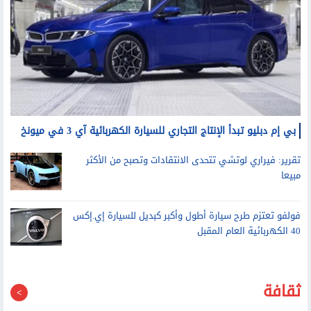
بي إم دبليو تبدأ الإنتاج التجاري للسيارة الكهربائية آي 3 في ميونخ
تقرير: فيراري لوتشي تتحدى الانتقادات وتصبح من الأكثر
مبيعا
فولفو تعتزم طرح سيارة أطول وأكبر كبديل للسيارة إي.إكس
40 الكهربائية العام المقبل