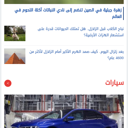
زهرة جبلية في الصين تنضم إلى نادي النباتات آكلة اللحوم في
العالم
نباح الكلاب قبل الزلازل.. هل تمتلك الحيوانات قدرة على
استشعار الهزات الأرضية؟
بعد زلزال اليوم.. كيف صمد الهرم الأكبر أمام الزلازل لأكثر من
4600 عام؟
سيارات