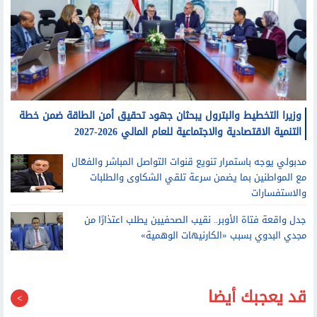
وزيرا التخطيط والبترول يبحثان جهود تحقيق أمن الطاقة ضمن خطة
التنمية الاقتصادية والاجتماعية للعام المالي 2026-2027
مدبولي يوجه باستمرار تنويع قنوات التواصل المباشر والفعّال
مع المواطنين بما يضمن سرعة تلقي الشكاوى والطلبات
والاستفسارات
جدل واقعة فتاة الأوبر.. نقيب الصحفيين يطلب اعتذارًا من
مجدي البدوي بسبب «الكارنيهات الوهمية»
قد يعجبك أيضا