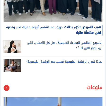
نقيب التمريض تكرّم بطلات حريق مستشفى أورام مدينة نصر وتصرف
لهن مكافأة مالية
الأسبوع العالمي للرضاعة الطبيعية.. هل كل الأعشاب التي
تزيد إدرار اللبن آمنة؟
لماذا تكون الرضاعة الطبيعية أصعب بعد الولادة القيصرية؟
منوعات