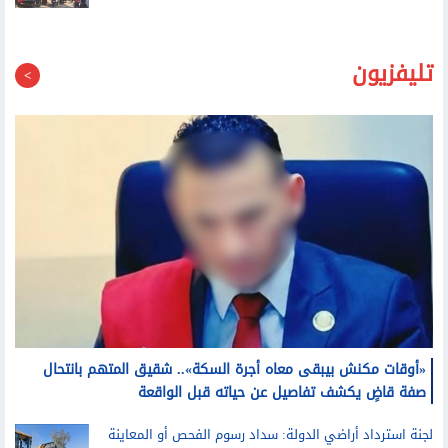
تليفزيون
«أوقات مكنش بيبقى معاه أجرة السكة».. شقيق المتهم بانتحال
صفة قاضٍ يكشف تفاصيل عن حياته قبل الواقعة
لجنة استرداد أراضي الدولة: سداد رسوم الفحص أو المعاينة
لا تخلق للمتعدي أي مركز أو سند قانوني