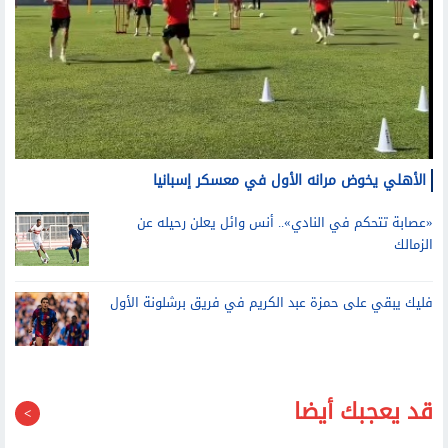
الأهلي يخوض مرانه الأول في معسكر إسبانيا
«عصابة تتحكم في النادي».. أنس وائل يعلن رحيله عن
الزمالك
فليك يبقي على حمزة عبد الكريم في فريق برشلونة الأول
قد يعجبك أيضا