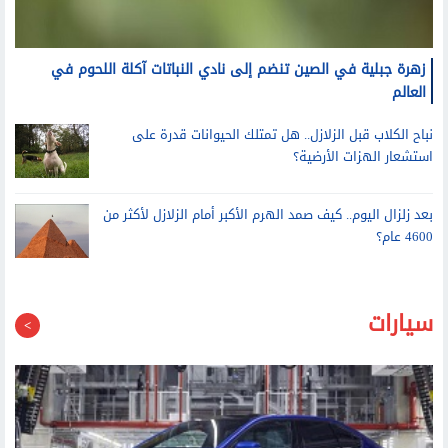
زهرة جبلية في الصين تنضم إلى نادي النباتات آكلة اللحوم في
العالم
نباح الكلاب قبل الزلازل.. هل تمتلك الحيوانات قدرة على
استشعار الهزات الأرضية؟
بعد زلزال اليوم.. كيف صمد الهرم الأكبر أمام الزلازل لأكثر من
4600 عام؟
سيارات