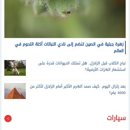
زهرة جبلية في الصين تنضم إلى نادي النباتات آكلة اللحوم في
العالم
نباح الكلاب قبل الزلازل.. هل تمتلك الحيوانات قدرة على
استشعار الهزات الأرضية؟
بعد زلزال اليوم.. كيف صمد الهرم الأكبر أمام الزلازل لأكثر من
4600 عام؟
سيارات