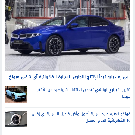
بي إم دبليو تبدأ الإنتاج التجاري للسيارة الكهربائية آي 3 في ميونخ
تقرير: فيراري لوتشي تتحدى الانتقادات وتصبح من الأكثر
مبيعا
فولفو تعتزم طرح سيارة أطول وأكبر كبديل للسيارة إي.إكس
40 الكهربائية العام المقبل