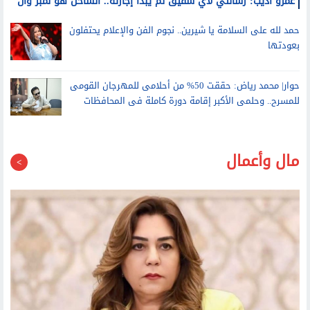
عمرو أديب: رسالتي لأي شقيق لم يبدأ إجازته.. الساحل هو نمبر وان
حمد لله على السلامة يا شيرين.. نجوم الفن والإعلام يحتفلون
بعودتها
حوار| محمد رياض: حققت 50% من أحلامى للمهرجان القومى
للمسرح.. وحلمى الأكبر إقامة دورة كاملة فى المحافظات
مال وأعمال