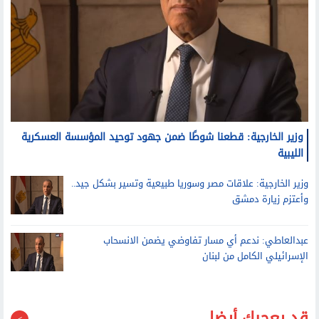
وزير الخارجية: قطعنا شوطًا ضمن جهود توحيد المؤسسة العسكرية
الليبية
وزير الخارجية: علاقات مصر وسوريا طبيعية وتسير بشكل جيد..
وأعتزم زيارة دمشق
عبدالعاطي: ندعم أي مسار تفاوضي يضمن الانسحاب
الإسرائيلي الكامل من لبنان