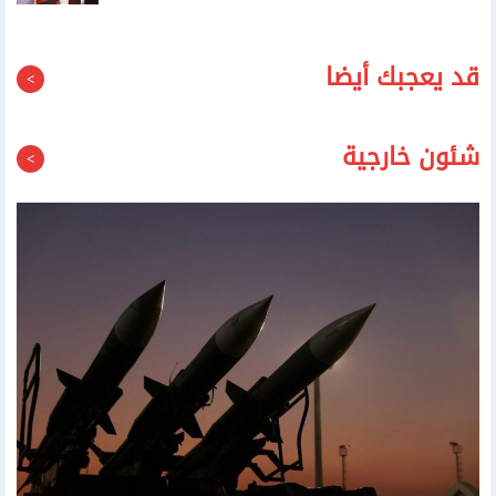
قد يعجبك أيضا
شئون خارجية