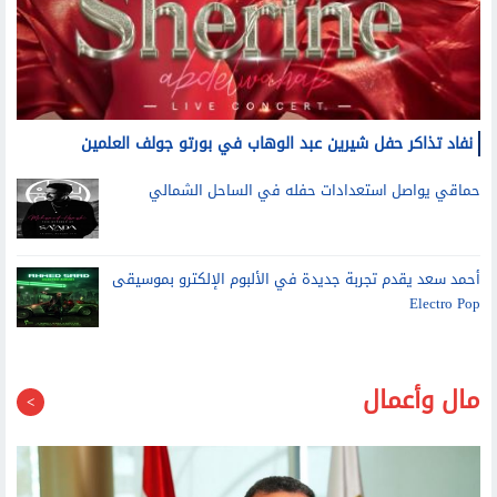
نفاد تذاكر حفل شيرين عبد الوهاب في بورتو جولف العلمين
حماقي يواصل استعدادات حفله في الساحل الشمالي
أحمد سعد يقدم تجربة جديدة في الألبوم الإلكترو بموسيقى
Electro Pop
مال وأعمال