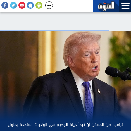
ترامب: نتحدث مع الإيرانيين وأفضّل التوصل إلى اتفاق لأنني لا أريد قتل