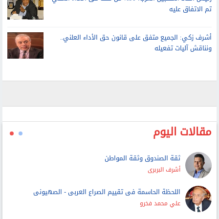
رئيس اتحاد المنتجين العرب: 90% من ملف حق الأداء العلني
تم الاتفاق عليه
أشرف زكي: الجميع متفق على قانون حق الأداء العلني..
ونناقش آليات تفعيله
مقالات اليوم
ثقة الصندوق وثقة المواطن
أشرف البربرى
اللحظة الحاسمة فى تقييم الصراع العربى - الصهيونى
علي محمد فخرو