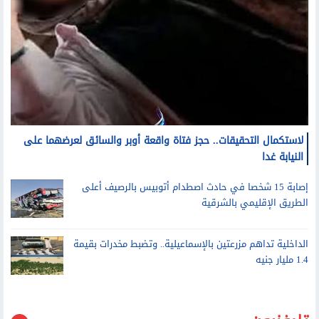
لاستكمال التحقيقات.. حجز فتاة واقعة أوبر والسائق لعرضهما على
النيابة غدا
إصابة 15 شخصا في حادث اصطدام أتوبيس بالرصيف أعلى
الطريق الإقليمي بالشرقية
الداخلية تداهم مزرعتين بالإسماعيلية.. وتضبط مخدرات بقيمة
1.4 مليار جنيه