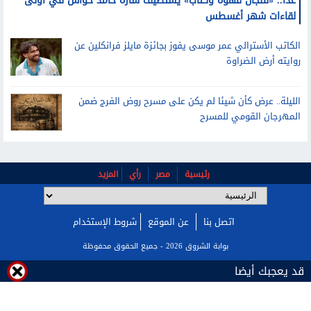
غدا.. «فنجان قهوة وكتاب» يستضيف سارة حامد حواس في أولى
لقاءات شهر أغسطس
الكاتب الأسترالي عمر موسى يفوز بجائزة مايلز فرانكلين عن
روايته أرض الضراوة
الليلة.. عرض كأن شيئا لم يكن على مسرح روض الفرج ضمن
المهرجان القومي للمسرح
رئيسية
مصر
رأي
المزيد
اتصل بنا
عن الموقع
شروط الإستخدام
بوابة الشروق 2026 - جميع الحقوق محفوظة
قد يعجبك أيضا