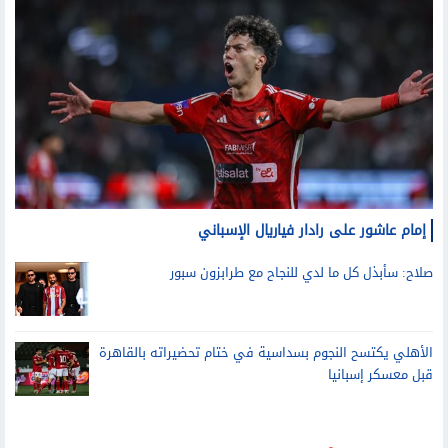
إمام عاشور على رادار فياريال الإسباني
صلاح: سأبذل كل ما لدي للنجاح مع طرابزون سبور
الأهلي يكتسح النجوم بسداسية في ختام تحضيراته بالقاهرة
قبل معسكر إسبانيا