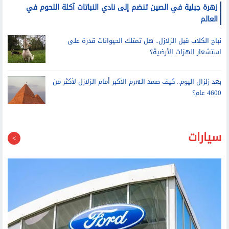
زهرة جبلية في الصين تنضم إلى نادي النباتات آكلة اللحوم في
العالم
نباح الكلاب قبل الزلازل.. هل تمتلك الحيوانات قدرة على
استشعار الهزات الأرضية؟
بعد زلزال اليوم.. كيف صمد الهرم الأكبر أمام الزلازل لأكثر من
4600 عام؟
سيارات