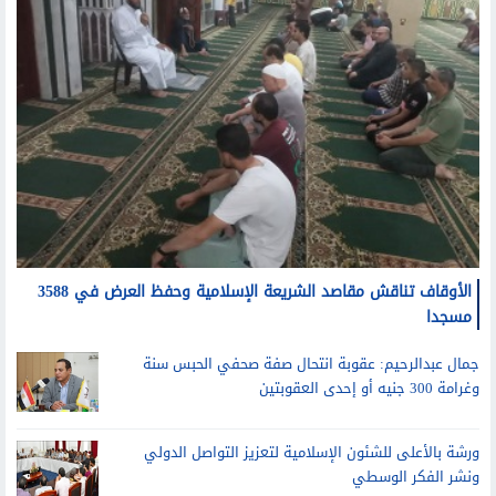
الأوقاف تناقش مقاصد الشريعة الإسلامية وحفظ العرض في 3588
مسجدا
جمال عبدالرحيم: عقوبة انتحال صفة صحفي الحبس سنة
وغرامة 300 جنيه أو إحدى العقوبتين
ورشة بالأعلى للشئون الإسلامية لتعزيز التواصل الدولي
ونشر الفكر الوسطي