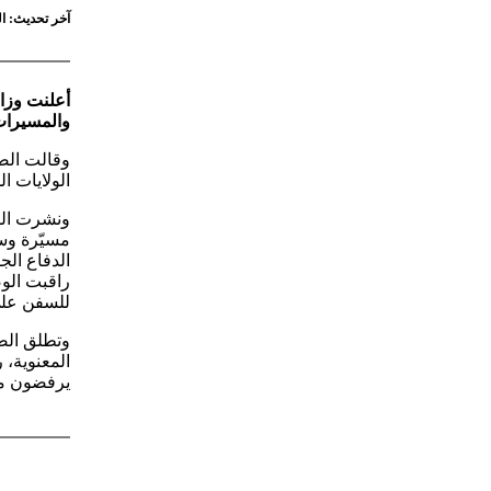
آخر تحديث: الثلاثاء 18 مارس 2025 - 9:03
أعلنت وزار
والمسيرات 
وقالت الص
الولايات ال
ونشرت الوز
الدفاع الج
راقبت الو
للسفن على
وتطلق الصي
يرفضون مزا