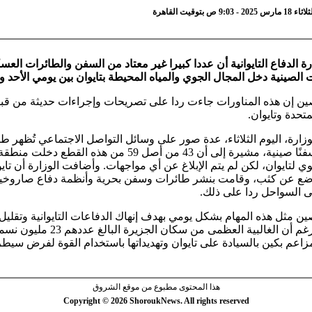
 ص بتوقيت القاهرة
ة الدفاع التايوانية أن عددا كبيرا غير معتاد من السفن والطائرات العس
الصينية دخل المجال الجوي والمياه المحيطة بتايوان بين يومي الأحد وال
ين إن هذه المناورات جاءت ردا على تصريحات وإجراءات حديثة من قب
متحدة وتايوان.
ارة، اليوم الثلاثاء، عدة صور على وسائل التواصل الاجتماعي تُظهر ط
مسيّرة وسفنًا صينية، مشيرة إلى أن 43 من أصل 59 من هذه القطع دخ
وي لتايوان، لكن لم يتم الإبلاغ عن أي مواجهات. وأضافت الوزارة أن تاي
ضع عن كثب، وقامت بنشر طائرات وسفن بحرية وأنظمة دفاع صاروخي
 السواحل ردا على ذلك.
ن مثل هذه المهام بشكل يومي بهدف إنهاك الدفاعات التايوانية وتقليل
المعنوية، رغم أن الغالبية العظمى من سكان الجزيرة البالغ عددهم 23 
عم بكين بالسيادة على تايوان وتهديداتها باستخدام القوة لفرض سيطرت
هذا المحتوى مطبوع من موقع الشروق
Copyright © 2026 ShoroukNews. All rights reserved