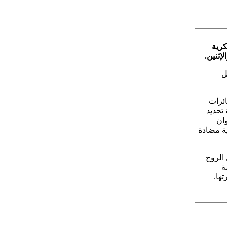
كرية
إثنين.
ل
ائرات
لت منطقة تحديد
وان
ة مضادة
 الروح
مليون نسمة
ها.