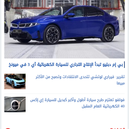
بي إم دبليو تبدأ الإنتاج التجاري للسيارة الكهربائية آي 3 في ميونخ
تقرير: فيراري لوتشي تتحدى الانتقادات وتصبح من الأكثر
مبيعا
فولفو تعتزم طرح سيارة أطول وأكبر كبديل للسيارة إي.إكس
40 الكهربائية العام المقبل
ثقافة