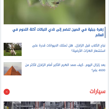
زهرة جبلية في الصين تنضم إلى نادي النباتات آكلة اللحوم في
العالم
نباح الكلاب قبل الزلازل.. هل تمتلك الحيوانات قدرة على
استشعار الهزات الأرضية؟
بعد زلزال اليوم.. كيف صمد الهرم الأكبر أمام الزلازل لأكثر من
4600 عام؟
سيارات