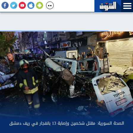
غلق جزئى لشارع جامعة الدول العربية بتقاطعه مع شارع شهاب
بالاتجاهين لمدة ٣ أيام لتوصيل خطوط غاز طبيعي