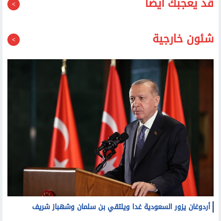
شئون خارجية
أردوغان يزور السعودية غدا ويلتقي بن سلمان وشهباز شريف
ارتفاع سهم سبيس إكس رغم السماح لمساهميها ببيع