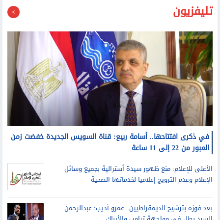
في ذكرى افتتاحها.. أسامة ربيع: قناة السويس الجديدة خفضت زمن
العبور من 22 إلى 11 ساعة
الأعلى للإعلام: منع ظهور سيدة أسترالية بجميع وسائل
الإعلام وعدم الترويج إعلاميا لخدماتها الصحية
بعد فوزه بترشيح الديمقراطيين.. عمرو أديب: عبدالرحمن
السيد بطل في مواجهة ترامب والأيباك