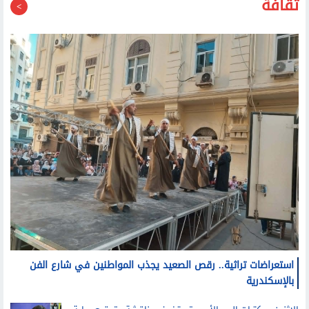
استعراضات تراثية.. رقص الصعيد يجذب المواطنين في شارع الفن
بالإسكندرية
الاثنين.. مكتبات البحر الأحمر تستضيف مناقشة وتوقيع رواية
«دماء على خرائط الشرق» لنوارة نجم