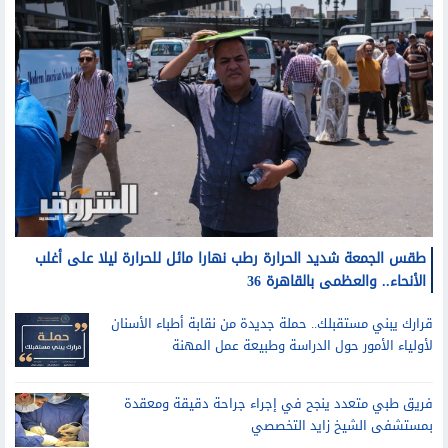
طقس الجمعة شديد الحرارة رطب نهارا مائل للحرارة ليلا على أغلب
الأنحاء.. والعظمى بالقاهرة 36
قرارك يبني مستقبلك.. حملة جديدة من نقابة أطباء الأسنان
لأولياء الأمور حول الدراسة وطبيعة عمل المهنة
فريق طبي متعدد ينجح في إجراء جراحة دقيقة ومعقدة
بمستشفى الشيخ زايد التخصصي