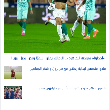
«أخطرناه بعودته للقاهرة».. الزمالك يعلن رسميًا رفض رحيل بيزيرا
صلاح: متحمس لبداية رحلتي مع طرابزون وأشكر الجماهير
بالصور.. صلاح يخوض تدريبه الأول مع طرابزون سبور
قد يعجبك أيضا