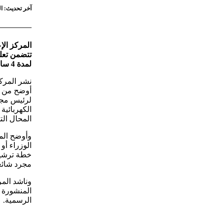
آخر تحديث: السبت 18 أبريل 2026 - :03
المركز الإ
تتضمن تعلي
لمدة 4 ساعات يوميًا على مستوى الجمهورية وتطبيقها اعتبارًا من مايو المقبل
نشر المركز
أوضح من خل
لرئيس مجل
المحال الت
وأوضح الم
الوزراء أو
خطة ترشيد 
مجرد شائعا
وناشد المر
المنشورة 
الرسمية.