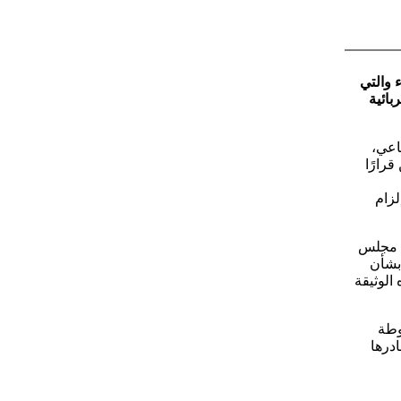
 والتي
بائية
اعي،
رارًا
ك إلزام
ن مجلس
 بشأن
الوثيقة
وطة
درها