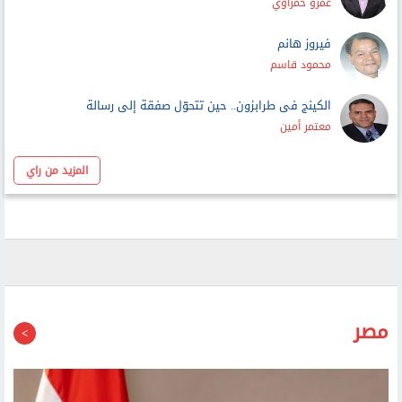
هل يستمر المصريون فى تشجيع ليفربول؟
عماد الدين حسين
خطر السيطرة الإيرانية على مضيق هرمز
عمرو حمزاوي
فيروز هانم
محمود قاسم
الكينج فى طرابزون.. حين تتحوّل صفقة إلى رسالة
معتمر أمين
المزيد من راي