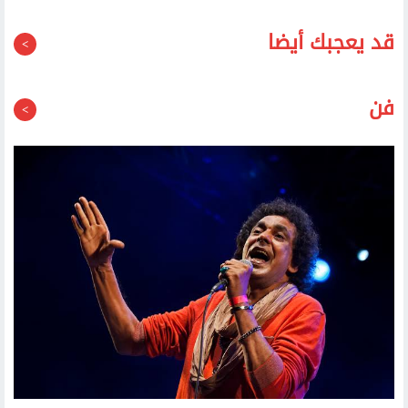
لليوم الثاني.. الأهلي يواصل تدريباته في معسكر إسبانيا
استعدادا للموسم الجديد
قد يعجبك أيضا
فن