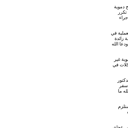
 دموية
 تكرر
تردد وتم إجراء
عملية في
 وسيولة زائدة
دعا الله
وبة غير
كلات في
دكتور
 سفر
له ما
تلزم
 قدميه على عجلة،