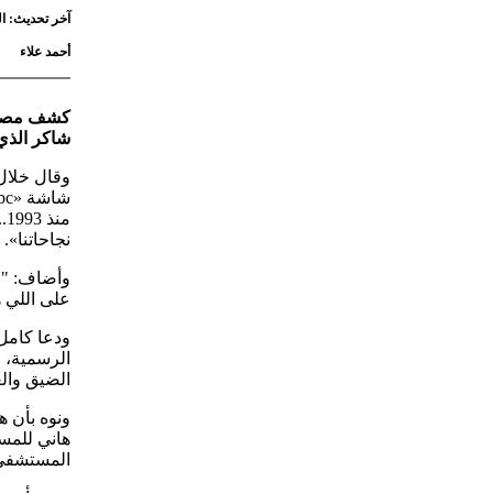
آخر تحديث: السبت 18 أبريل 2026 - 1:41
أحمد علاء
كشف مصطفى
شاكر الذي 
وقال خلال 
م
نجاحاتنا».
وأضاف: "رب
على اللي 
ودعا كامل
الرسمية، م
الضيق وال
ونوه بأن 
هاني للمس
المستشفى 