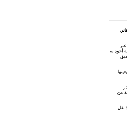
اني
عبر
ة أخوة به
ديق
عينها
ر
لة من
 نقل