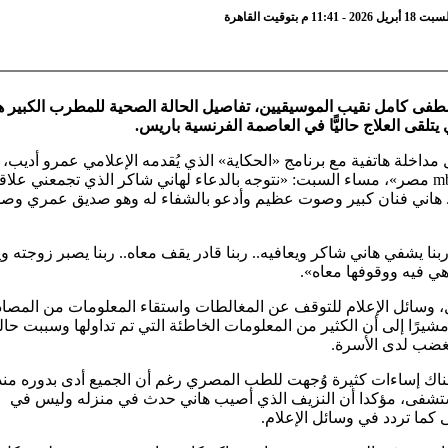
1 م بتوقيت القاهرة
 كامل نقيب الموسيقيين، تفاصيل الحالة الصحية للمطرب الكبير ه
يتلقى العلاج حاليًّا في العاصمة الفرنسية باريس.
مداخلة هاتفية مع برنامج «الحكاية» الذي يُقدمه الإعلامي عمرو أديب، 
شاشة «mbc مصر»، مساء السبت: «نتوجه بالدعاء لهاني شاكر الذي تجمعني علاق
نذ 1993.. هاني فنان كبير وصوت عظيم وأدعو بالشفاء له وهو صديق عمري وص
نا يشفي هاني شاكر ويعافيه.. ربنا قادر يقف معاه.. ربنا يصبر زوجته وي
هي فيه ووقوفها معاه».
، وسائل الإعلام للتوقف عن المغالطات واستقاء المعلومات من المصاد
شيرًا إلى أن الكثير من المعلومات الخاطئة التي تم تداولها وسببت حا
غضب لدى الأسرة.
هناك إساءات كثيرة وُجهت للطب المصري رغم أن الجميع أدى بدوره منذ
تشفى، مؤكدا أن النزيف الذي أصيب هاني حدث في منزله وليس في
كما تردد في وسائل الإعلام.