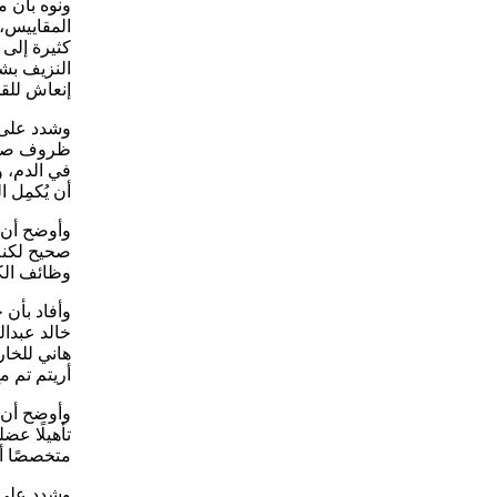
ونوه بأن 
المقاييس،
كثيرة إلى 
إنعاش للقل
وشدد على 
في الدم، و
أن يُكمِل ا
وأوضح أن ا
صحيح لكنه
وظائف الك
وأفاد بأن
خالد عبدا
هاني للخار
أريتم تم 
وأوضح أن 
تأهيلًا عض
متخصصًا أك