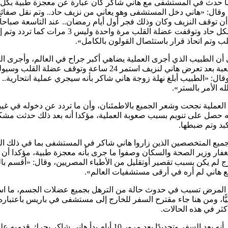
ما حدث في المستشفى مع هاني شاكر كان عبارة عن معجزة طبية بكل
 وقال: «هاني دخل المستشفى وهو يعاني من نزيف حاد.. وتم نقل صفائح
أن توقف النزيف وكان وذلك فجر أول أيام رمضان.. عند التاسعة صباحا
النزيف بشكل حاد وتوقفت عضلة القلب مرة واحدة وليس 3 مرات كما 
ب وتم اتحاذ قرار باستئصال القولون بالكامل».
أن الطبيب الذي أجرى العملية يضاهي أكبر جراح في العالم، وأجرى ال
ظروف صعبة بعد تعرض هاني لنزيف استمر 24 ساعة وتوقف عضلة القلب
قال: «الطبيب أبلغ نهلة زوجة هاني شاكر بأنه سيجري عملية انتحارية.. و
لله الأمر بالستر».
لعملية نجحت وشعر الجميع بالاطمئنان، وأن ما تردد عن دخوله في غيب
 حصل على تنويم بسبب صعوبة العملية، مؤكدا أنه بعد ذلك حدثت مش
بد وتم ضبطها.
 جميع المتخصصين الذين زاروا هاني شاكر في المستشفى بما في ذلك ال
لغفار وزير الصحة والسكان وصفوا ما جرى بأنه معجزة طبية، مؤكدا أن
ج لم يكن بسبب تقصير أوتقليل من الأطباء المصريين، وقال: «أقسم بال
مع هاني لم أره في أرقى مستشفيات العالم».
المرض تسبب في حدوث حالة من الترهل بجميع عضلات الجسم، ما اس
ليًّا، ومن هنا جاء مقترح السفر للخارج إلى مستشفى في باريس باعتباره
ثر في هذه الحالات.
وشدد على أنه بعد السفر وتحديدًا بعد مرور 10 أيام بدأ هاني شاكر يحرك