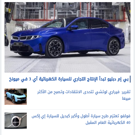
سيارات
بي إم دبليو تبدأ الإنتاج التجاري للسيارة الكهربائية آي 3 في ميونخ
تقرير: فيراري لوتشي تتحدى الانتقادات وتصبح من الأكثر
مبيعا
فولفو تعتزم طرح سيارة أطول وأكبر كبديل للسيارة إي.إكس