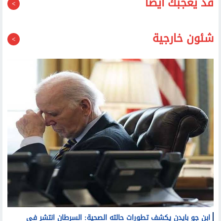
قد يعجبك أيضا
شئون خارجية