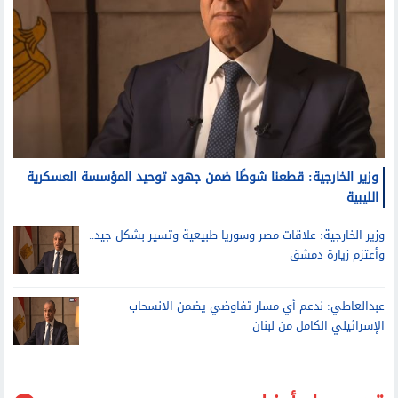
وزير الخارجية: قطعنا شوطًا ضمن جهود توحيد المؤسسة العسكرية
الليبية
وزير الخارجية: علاقات مصر وسوريا طبيعية وتسير بشكل جيد..
وأعتزم زيارة دمشق
عبدالعاطي: ندعم أي مسار تفاوضي يضمن الانسحاب
الإسرائيلي الكامل من لبنان