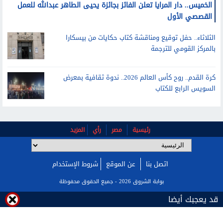
الخميس.. دار المرايا تعلن الفائز بجائزة يحيى الطاهر عبدالله للعمل
القصصي الأول
الثلاثاء.. حفل توقيع ومناقشة كتاب حكايات من بيسكارا
بالمركز القومي للترجمة
كرة القدم.. روح كأس العالم 2026.. ندوة ثقافية بمعرض
السويس الرابع للكتاب
رئيسية
مصر
رأي
المزيد
اتصل بنا
عن الموقع
شروط الإستخدام
قد يعجبك أيضا
بوابة الشروق 2026 - جميع الحقوق محفوظة