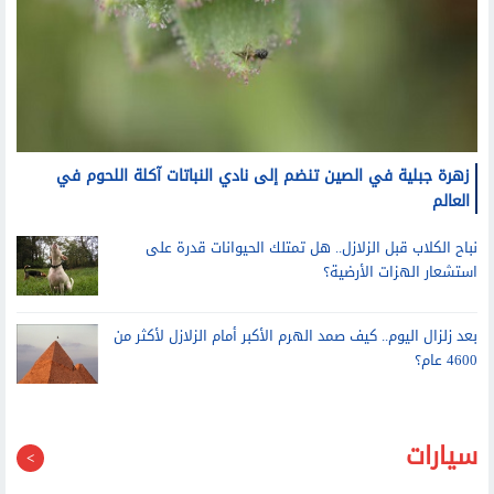
زهرة جبلية في الصين تنضم إلى نادي النباتات آكلة اللحوم في
العالم
نباح الكلاب قبل الزلازل.. هل تمتلك الحيوانات قدرة على
استشعار الهزات الأرضية؟
بعد زلزال اليوم.. كيف صمد الهرم الأكبر أمام الزلازل لأكثر من
4600 عام؟