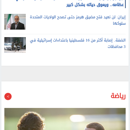
ابن جو بايدن يكشف تطورات حالته الصحية: السرطان انتشر في
عظامه.. ويعوق حياته بشكل كبير
إيران: لن نعيد فتح مضيق هرمز حتى تصحح الولايات المتحدة
سلوكها
الضفة.. إصابة أكثر من 16 فلسطينيا باعتداءات إسرائيلية في
3 محافظات
رياضة