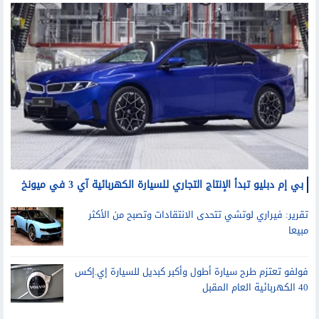
بي إم دبليو تبدأ الإنتاج التجاري للسيارة الكهربائية آي 3 في ميونخ
تقرير: فيراري لوتشي تتحدى الانتقادات وتصبح من الأكثر
مبيعا
فولفو تعتزم طرح سيارة أطول وأكبر كبديل للسيارة إي.إكس
40 الكهربائية العام المقبل