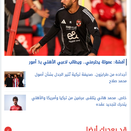
أفشة: عموتة يحترمني.. ويطالب لاعبي الأهلي بـ3 أمور
أجداده من طرابزون.. صحيفة تركية تُثير الجدل بشأن أصول
محمد صلاح
خاص.. محمد هاني يتلقى عرضين من تركيا وأمريكا والأهلي
يتحرك لتجديد عقده
قد يعجبك أيضا