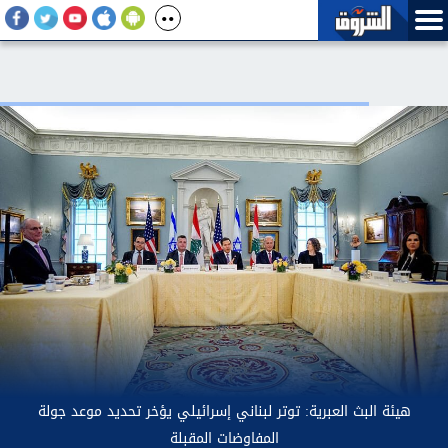
عقب رفض خطة الـ15 بندا.. القناة 13 العبرية: إسرائيل أبلغت واشنطن
بمواصلة الاغتيالات في غزة