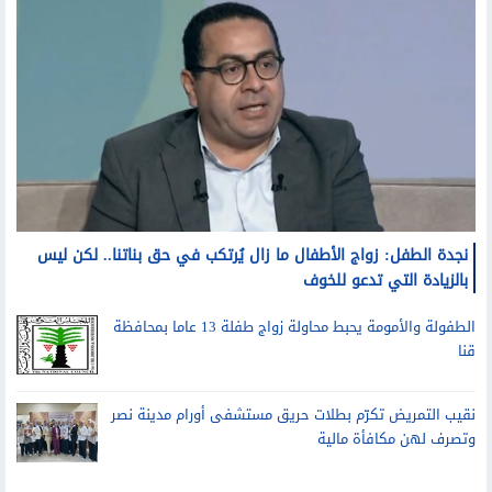
نجدة الطفل: زواج الأطفال ما زال يُرتكب في حق بناتنا.. لكن ليس
بالزيادة التي تدعو للخوف
الطفولة والأمومة يحبط محاولة زواج طفلة 13 عاما بمحافظة
قنا
نقيب التمريض تكرّم بطلات حريق مستشفى أورام مدينة نصر
وتصرف لهن مكافأة مالية