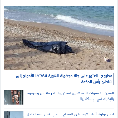
مطروح.. العثور على جثة مجهولة الهوية قذفتها الأمواج إلى
شاطئ رأس الحكمة
السجن 10 سنوات لـ3 متهمين استدرجوا تاجر ملابس وسرقوه
بالإكراه في الإسكندرية
اختل توازنه أثناء لهوه على السطح.. مصرع طفل سقط داخل