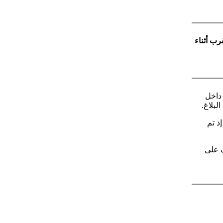
رب أثناء
 داخل
لبلاغ.
إذ تم
ف على