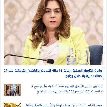
وزيرة التنمية المحلية: إحالة 81 حالة للنيابات والشئون القانونية بعد 27
حملة تفتيشية خلال يوليو
التضامن.. فرق التدخل السريع تنقذ كبارا بلا مأوى في 6
محافظات وتتعامل مع 552 بلاغا خلال يوليو الماضي
شعبة الذهب تكشف عن أسباب ارتفاع الأسعار عالميا ومحليا