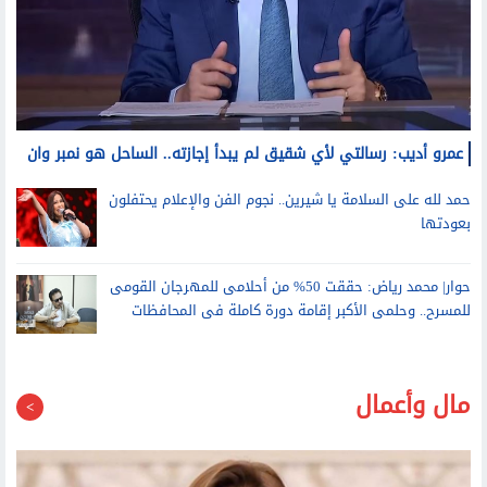
عمرو أديب: رسالتي لأي شقيق لم يبدأ إجازته.. الساحل هو نمبر وان
حمد لله على السلامة يا شيرين.. نجوم الفن والإعلام يحتفلون
بعودتها
حوار| محمد رياض: حققت 50% من أحلامى للمهرجان القومى
للمسرح.. وحلمى الأكبر إقامة دورة كاملة فى المحافظات
مال وأعمال