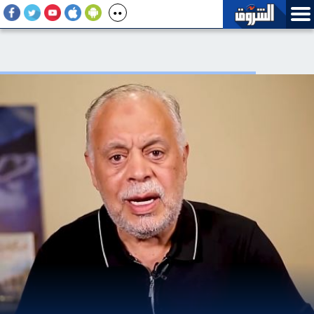
«آي صاغة» عن ربط الكاش باك بغلاف سبائك الذهب: عُرف مختلق في