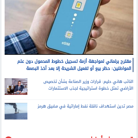
مقترح برلماني لمواجهة أزمة تسجيل خطوط المحمول دون علم
المواطنين: حظر بيع أو تفعيل الشريحة إلا بعد أخذ البصمة
النائب هاني حليم: قرارات وزير الصناعة بشأن تخصيص
الأراضي تمثل خطوة استراتيجية لجذب الاستثمارات
مصر تدين استهداف ناقلة نفط إماراتية في مضيق هرمز
قد يعجبك أيضا