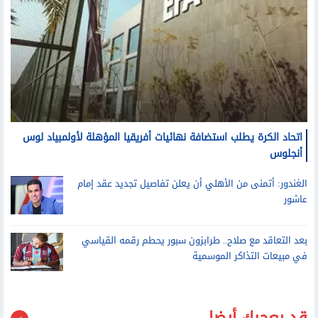
اتحاد الكرة يطلب استضافة نهائيات أفريقيا المؤهلة لأولمبياد لوس
أنجلوس
الغندور: أتمنى من الأهلي أن يعلن تفاصيل تجديد عقد إمام
عاشور
بعد التعاقد مع صلاح.. طرابزون سبور يحطم رقمه القياسي
في مبيعات التذاكر الموسمية
قد يعجبك أيضا