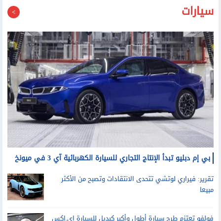
بي إم دبليو تبدأ الإنتاج التجاري للسيارة الكهربائية آي 3 في ميونخ
تقرير: فيراري لوتشي تتحدى الانتقادات وتصبح من الأكثر
مبيعا
فولفو تعتزم طرح سيارة أطول وأكبر كبديل للسيارة إي.إكس
40 الكهربائية العام المقبل