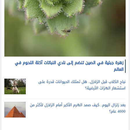
زهرة جبلية في الصين تنضم إلى نادي النباتات آكلة اللحوم في
العالم
نباح الكلاب قبل الزلازل.. هل تمتلك الحيوانات قدرة على
استشعار الهزات الأرضية؟
بعد زلزال اليوم.. كيف صمد الهرم الأكبر أمام الزلازل لأكثر من
4600 عام؟
سيارات