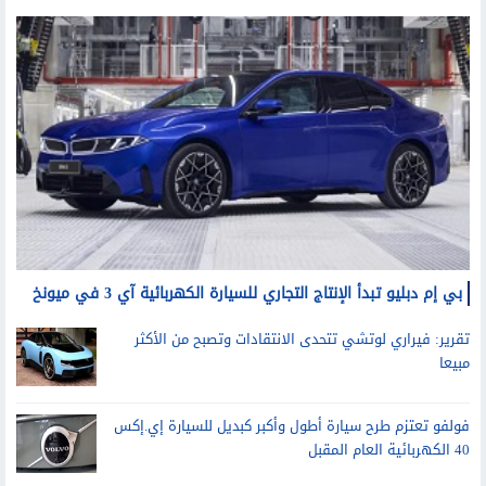
بي إم دبليو تبدأ الإنتاج التجاري للسيارة الكهربائية آي 3 في ميونخ
تقرير: فيراري لوتشي تتحدى الانتقادات وتصبح من الأكثر
مبيعا
فولفو تعتزم طرح سيارة أطول وأكبر كبديل للسيارة إي.إكس
40 الكهربائية العام المقبل