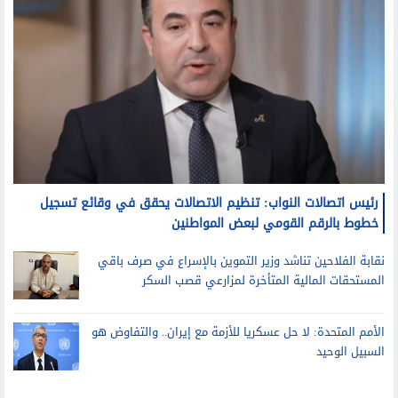
رئيس اتصالات النواب: تنظيم الاتصالات يحقق في وقائع تسجيل
خطوط بالرقم القومي لبعض المواطنين
نقابة الفلاحين تناشد وزير التموين بالإسراع في صرف باقي
المستحقات المالية المتأخرة لمزارعي قصب السكر
الأمم المتحدة: لا حل عسكريا للأزمة مع إيران.. والتفاوض هو
السبيل الوحيد