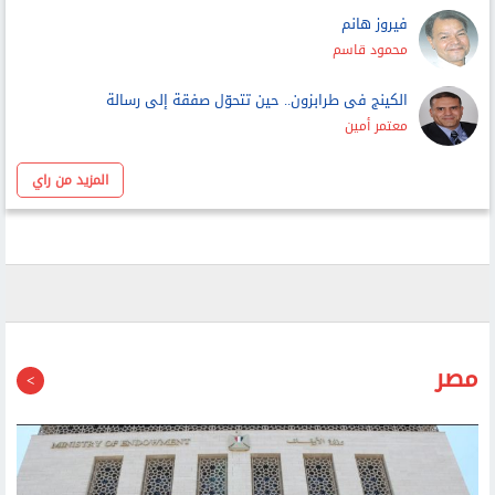
فيروز هانم
محمود قاسم
الكينج فى طرابزون.. حين تتحوّل صفقة إلى رسالة
معتمر أمين
المزيد من راي
مصر