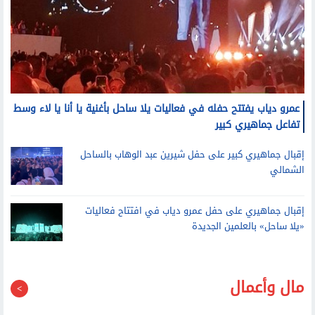
عمرو دياب يفتتح حفله في فعاليات يلا ساحل بأغنية يا أنا يا لاء وسط
تفاعل جماهيري كبير
إقبال جماهيري كبير على حفل شيرين عبد الوهاب بالساحل
الشمالي
إقبال جماهيري على حفل عمرو دياب في افتتاح فعاليات
«يلا ساحل» بالعلمين الجديدة
مال وأعمال