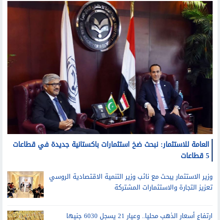
العامة للاستثمار: نبحث ضخ استثمارات باكستانية جديدة في قطاعات
5 قطاعات
وزير الاستثمار يبحث مع نائب وزير التنمية الاقتصادية الروسي
تعزيز التجارة والاستثمارات المشتركة
ارتفاع أسعار الذهب محليا.. وعيار 21 يسجل 6030 جنيها