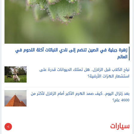
زهرة جبلية في الصين تنضم إلى نادي النباتات آكلة اللحوم في
العالم
نباح الكلاب قبل الزلازل.. هل تمتلك الحيوانات قدرة على
استشعار الهزات الأرضية؟
بعد زلزال اليوم.. كيف صمد الهرم الأكبر أمام الزلازل لأكثر من
4600 عام؟
سيارات