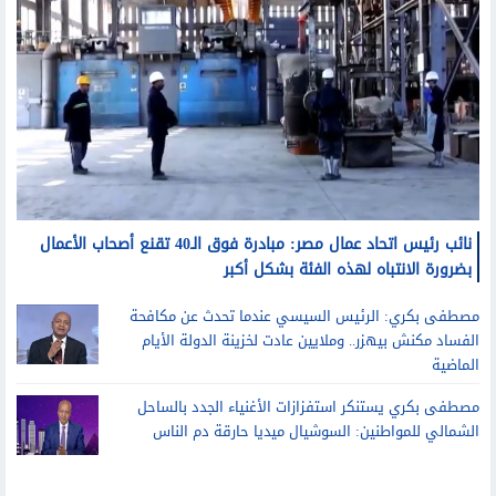
نائب رئيس اتحاد عمال مصر: مبادرة فوق الـ40 تقنع أصحاب الأعمال
بضرورة الانتباه لهذه الفئة بشكل أكبر
مصطفى بكري: الرئيس السيسي عندما تحدث عن مكافحة
الفساد مكنش بيهزر.. وملايين عادت لخزينة الدولة الأيام
الماضية
مصطفى بكري يستنكر استفزازات الأغنياء الجدد بالساحل
الشمالي للمواطنين: السوشيال ميديا حارقة دم الناس