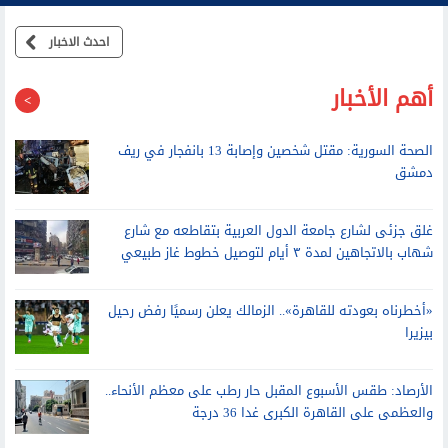
احدث الاخبار
أهم الأخبار
الصحة السورية: مقتل شخصين وإصابة 13 بانفجار في ريف
دمشق
غلق جزئى لشارع جامعة الدول العربية بتقاطعه مع شارع
شهاب بالاتجاهين لمدة ٣ أيام لتوصيل خطوط غاز طبيعي
«أخطرناه بعودته للقاهرة».. الزمالك يعلن رسميًا رفض رحيل
بيزيرا
الأرصاد: طقس الأسبوع المقبل حار رطب على معظم الأنحاء..
والعظمى على القاهرة الكبرى غدا 36 درجة