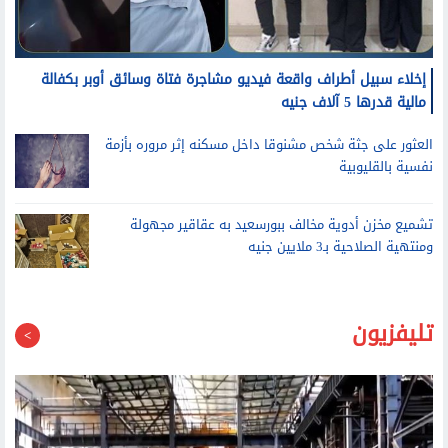
إخلاء سبيل أطراف واقعة فيديو مشاجرة فتاة وسائق أوبر بكفالة
مالية قدرها 5 آلاف جنيه
العثور على جثة شخص مشنوقا داخل مسكنه إثر مروره بأزمة
نفسية بالقليوبية
تشميع مخزن أدوية مخالف ببورسعيد به عقاقير مجهولة
ومنتهية الصلاحية بـ3 ملايين جنيه
تليفزيون