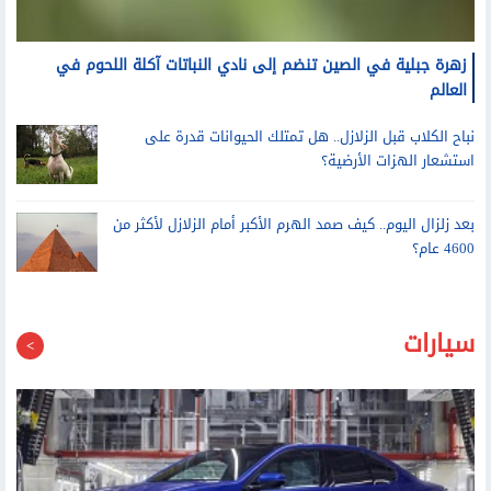
زهرة جبلية في الصين تنضم إلى نادي النباتات آكلة اللحوم في
العالم
نباح الكلاب قبل الزلازل.. هل تمتلك الحيوانات قدرة على
استشعار الهزات الأرضية؟
بعد زلزال اليوم.. كيف صمد الهرم الأكبر أمام الزلازل لأكثر من
4600 عام؟
سيارات