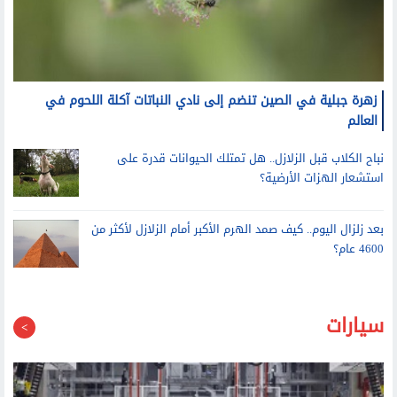
زهرة جبلية في الصين تنضم إلى نادي النباتات آكلة اللحوم في
العالم
نباح الكلاب قبل الزلازل.. هل تمتلك الحيوانات قدرة على
استشعار الهزات الأرضية؟
بعد زلزال اليوم.. كيف صمد الهرم الأكبر أمام الزلازل لأكثر من
4600 عام؟
سيارات