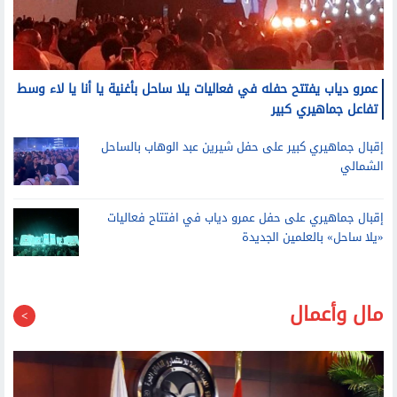
عمرو دياب يفتتح حفله في فعاليات يلا ساحل بأغنية يا أنا يا لاء وسط
تفاعل جماهيري كبير
إقبال جماهيري كبير على حفل شيرين عبد الوهاب بالساحل
الشمالي
إقبال جماهيري على حفل عمرو دياب في افتتاح فعاليات
«يلا ساحل» بالعلمين الجديدة
مال وأعمال