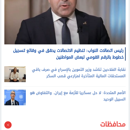
رئيس اتصالات النواب: تنظيم الاتصالات يحقق في وقائع تسجيل
خطوط بالرقم القومي لبعض المواطنين
نقابة الفلاحين تناشد وزير التموين بالإسراع في صرف باقي
المستحقات المالية المتأخرة لمزارعي قصب السكر
الأمم المتحدة: لا حل عسكريا للأزمة مع إيران.. والتفاوض هو
السبيل الوحيد
محافظات