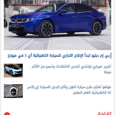
بي إم دبليو تبدأ الإنتاج التجاري للسيارة الكهربائية آي 3 في ميونخ
تقرير: فيراري لوتشي تتحدى الانتقادات وتصبح من الأكثر
مبيعا
فولفو تعتزم طرح سيارة أطول وأكبر كبديل للسيارة إي.إكس
40 الكهربائية العام المقبل
ثقافة