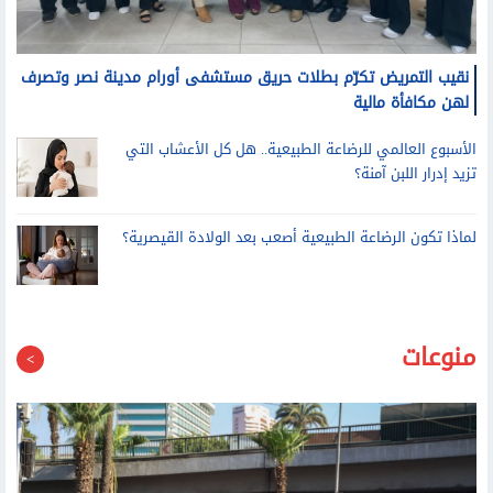
نقيب التمريض تكرّم بطلات حريق مستشفى أورام مدينة نصر وتصرف
لهن مكافأة مالية
الأسبوع العالمي للرضاعة الطبيعية.. هل كل الأعشاب التي
تزيد إدرار اللبن آمنة؟
لماذا تكون الرضاعة الطبيعية أصعب بعد الولادة القيصرية؟
منوعات