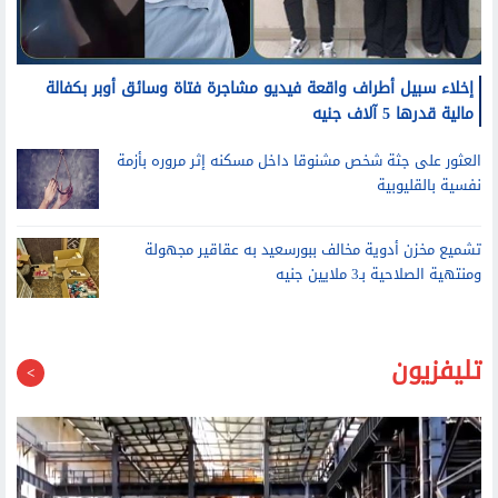
إخلاء سبيل أطراف واقعة فيديو مشاجرة فتاة وسائق أوبر بكفالة
مالية قدرها 5 آلاف جنيه
العثور على جثة شخص مشنوقا داخل مسكنه إثر مروره بأزمة
نفسية بالقليوبية
تشميع مخزن أدوية مخالف ببورسعيد به عقاقير مجهولة
ومنتهية الصلاحية بـ3 ملايين جنيه
تليفزيون