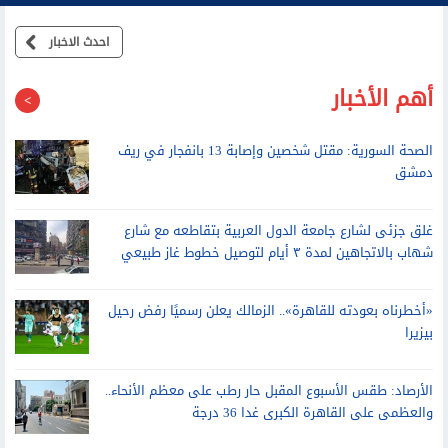
احدث الاخبار
أهم الأخبار
الصحة السورية: مقتل شخصين وإصابة 13 بانفجار في ريف
دمشق
غلق جزئى لشارع جامعة الدول العربية بتقاطعه مع شارع
شهاب بالاتجاهين لمدة ٣ أيام لتوصيل خطوط غاز طبيعي
«أخطرناه بعودته للقاهرة».. الزمالك يعلن رسميًا رفض رحيل
بيزيرا
الأرصاد: طقس الأسبوع المقبل حار رطب على معظم الأنحاء..
والعظمى على القاهرة الكبرى غدا 36 درجة