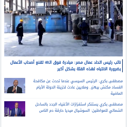
نائب رئيس اتحاد عمال مصر: مبادرة فوق الـ40 تقنع أصحاب الأعمال
بضرورة الانتباه لهذه الفئة بشكل أكبر
مصطفى بكري: الرئيس السيسي عندما تحدث عن مكافحة
الفساد مكنش بيهزر.. وملايين عادت لخزينة الدولة الأيام
الماضية
مصطفى بكري يستنكر استفزازات الأغنياء الجدد بالساحل
الشمالي للمواطنين: السوشيال ميديا حارقة دم الناس