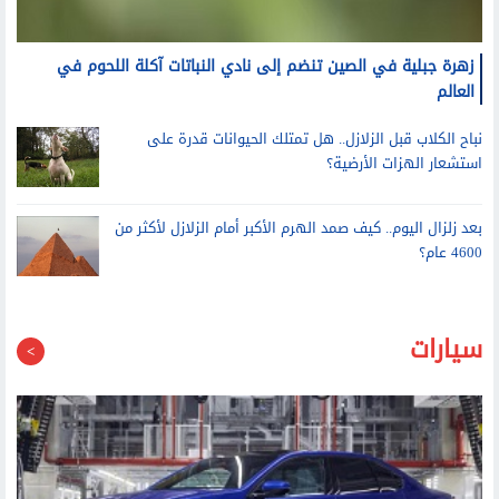
زهرة جبلية في الصين تنضم إلى نادي النباتات آكلة اللحوم في
العالم
نباح الكلاب قبل الزلازل.. هل تمتلك الحيوانات قدرة على
استشعار الهزات الأرضية؟
بعد زلزال اليوم.. كيف صمد الهرم الأكبر أمام الزلازل لأكثر من
4600 عام؟
سيارات