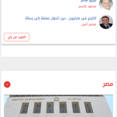
عمرو حمزاوي
فيروز هانم
محمود قاسم
الكينج فى طرابزون.. حين تتحوّل صفقة إلى رسالة
معتمر أمين
المزيد من راي
مصر