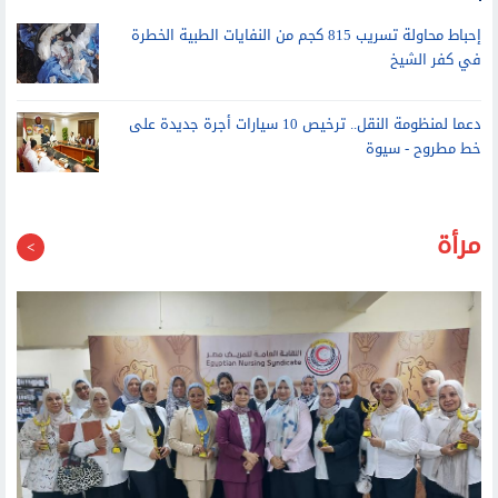
مركز تأهيل ذوي الاحتياجات الخاصة بالوادي الجديد يقدم أكثر من 383
ألف خدمة لذوي الهمم خلال 4 سنوات
إحباط محاولة تسريب 815 كجم من النفايات الطبية الخطرة
في كفر الشيخ
دعما لمنظومة النقل.. ترخيص 10 سيارات أجرة جديدة على
خط مطروح - سيوة
مرأة