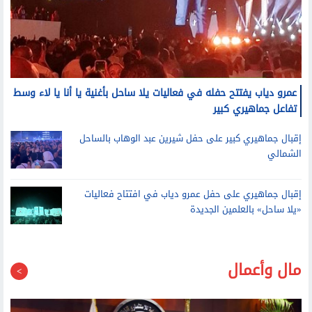
عمرو دياب يفتتح حفله في فعاليات يلا ساحل بأغنية يا أنا يا لاء وسط
تفاعل جماهيري كبير
إقبال جماهيري كبير على حفل شيرين عبد الوهاب بالساحل
الشمالي
إقبال جماهيري على حفل عمرو دياب في افتتاح فعاليات
«يلا ساحل» بالعلمين الجديدة
مال وأعمال