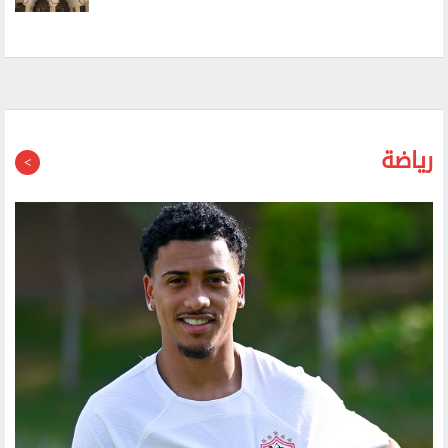
طيران حوثي مسير يستهدف مطار عتق الدولي في شرقي
اليمن
رياضة