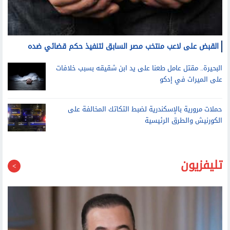
القبض على لاعب منتخب مصر السابق لتنفيذ حكم قضائي ضده
البحيرة.. مقتل عامل طعنا على يد ابن شقيقه بسبب خلافات
على الميراث في إدكو
حملات مرورية بالإسكندرية لضبط التكاتك المخالفة على
الكورنيش والطرق الرئيسية
تليفزيون