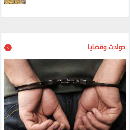
ارتفاع أسعار الذهب محليا.. وعيار 21 يسجل 6030 جنيها
حوادث وقضايا