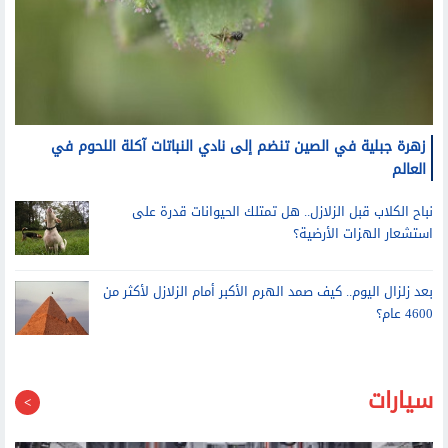
زهرة جبلية في الصين تنضم إلى نادي النباتات آكلة اللحوم في
العالم
نباح الكلاب قبل الزلازل.. هل تمتلك الحيوانات قدرة على
استشعار الهزات الأرضية؟
بعد زلزال اليوم.. كيف صمد الهرم الأكبر أمام الزلازل لأكثر من
4600 عام؟