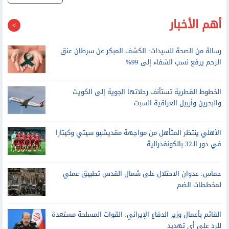
 سيظل مغلقا حتى انتهاء التهديدات
احدث الاخبار
أهم الأخبار
رسالة من الصحة للسيدات: الكشف المبكر عن سرطان عنق
الرحم يرفع نسب الشفاء إلى 99%
الخطوط القطرية تستأنف رحلاتها الجوية إلى الكويت
والبحرين وأربيل العراقية السبت
الأهلي ينتظر المتأهل من مواجهة مقديشيو سيتي وكيتارا
في دور الـ32 بالكونفدرالية
حماس: عدوان الاحتلال على شمال القدس تطبيق عملي
لمخططات الضم