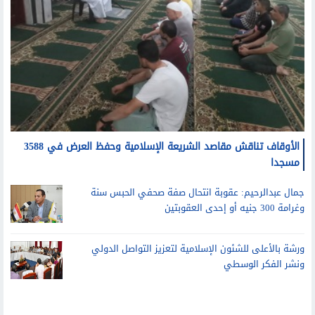
الأوقاف تناقش مقاصد الشريعة الإسلامية وحفظ العرض في 3588
مسجدا
جمال عبدالرحيم: عقوبة انتحال صفة صحفي الحبس سنة
وغرامة 300 جنيه أو إحدى العقوبتين
ورشة بالأعلى للشئون الإسلامية لتعزيز التواصل الدولي
ونشر الفكر الوسطي