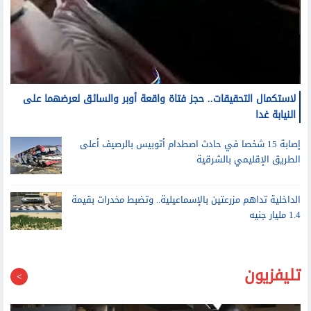
لاستكمال التحقيقات.. حجز فتاة واقعة أوبر والسائق لعرضهما على
النيابة غدا
إصابة 15 شخصا في حادث اصطدام أتوبيس بالرصيف أعلى
الطريق الإقليمي بالشرقية
الداخلية تداهم مزرعتين بالإسماعيلية.. وتضبط مخدرات بقيمة
1.4 مليار جنيه
تليفزيون