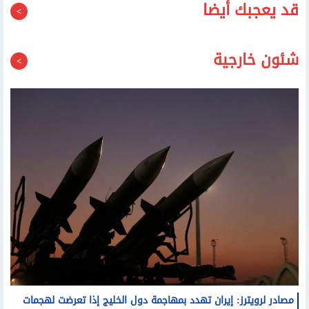
قد يعجبك أيضا
شئون خارجية
مصادر لرويترز: إيران تهدد بمهاجمة دول الخليج إذا تعرضت لهجمات