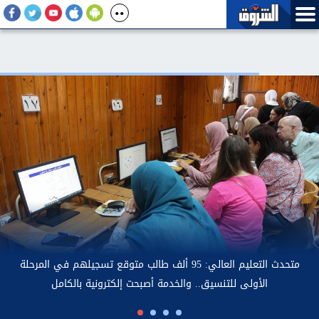
ر تركيا بالقاهرة: الاحتفاء بمحمد صلاح يتجاوز كرة القدم.. ووجوده
في طرابزون يجسد التقارب الثقافي بين البلدين