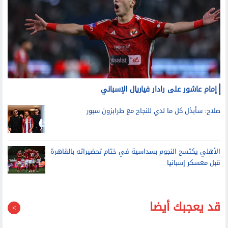
إمام عاشور على رادار فياريال الإسباني
صلاح: سأبذل كل ما لدي للنجاح مع طرابزون سبور
الأهلي يكتسح النجوم بسداسية في ختام تحضيراته بالقاهرة
قبل معسكر إسبانيا
قد يعجبك أيضا