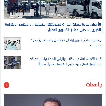
الأرصاد: عودة درجات الحرارة لمعدلاتها الطبيعية.. والعظمى بالقاهرة
الكبرى 36 حتى مطلع الأسبوع المقبل
بريطانيا: نماذج «أوبن إيه آي» و«أنثروبيك» تتجاوز حدود
الاختبارات
نقابة الأطباء تتقدم ببلاغات لوزارتي الصحة والسياحة ضد
باربرا أونيل لمنع دورة تروج لمعلومات صحية مضللة
جامعات