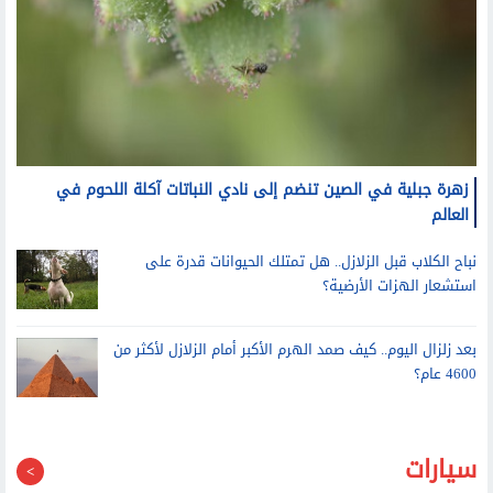
زهرة جبلية في الصين تنضم إلى نادي النباتات آكلة اللحوم في
العالم
نباح الكلاب قبل الزلازل.. هل تمتلك الحيوانات قدرة على
استشعار الهزات الأرضية؟
بعد زلزال اليوم.. كيف صمد الهرم الأكبر أمام الزلازل لأكثر من
4600 عام؟
سيارات