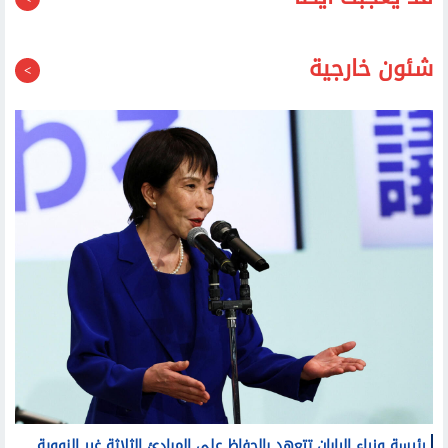
قد يعجبك أيضا
شئون خارجية