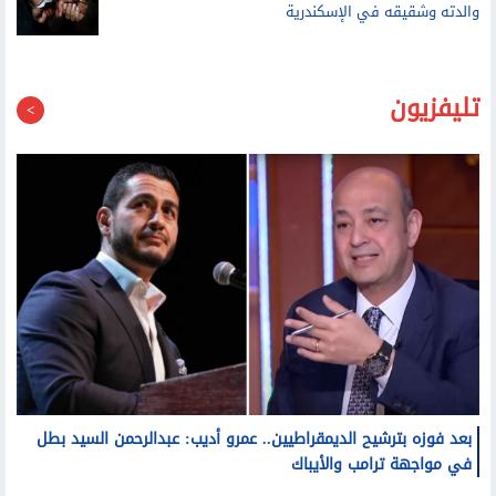
بسبب المخدرات.. حبس الشاب المتهم بقتل والده وإصابة
والدته وشقيقه في الإسكندرية
تليفزيون
بعد فوزه بترشيح الديمقراطيين.. عمرو أديب: عبدالرحمن السيد بطل
في مواجهة ترامب والأيباك