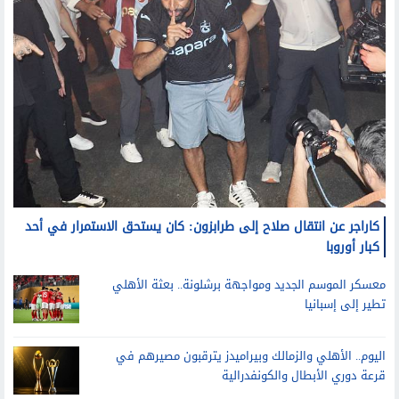
كاراجر عن انتقال صلاح إلى طرابزون: كان يستحق الاستمرار في أحد
كبار أوروبا
معسكر الموسم الجديد ومواجهة برشلونة.. بعثة الأهلي
تطير إلى إسبانيا
اليوم.. الأهلي والزمالك وبيراميدز يترقبون مصيرهم في
قرعة دوري الأبطال والكونفدرالية