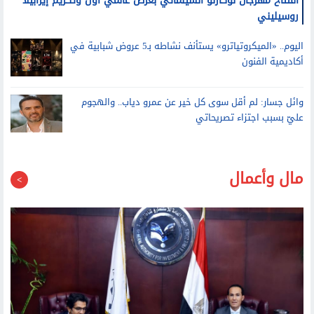
افتتاح مهرجان لوكارنو السينمائي بعرض عالمي أول وتكريم إيزابيلا
روسيليني
اليوم.. «الميكروتياترو» يستأنف نشاطه بـ5 عروض شبابية في
أكاديمية الفنون
وائل جسار: لم أقل سوى كل خير عن عمرو دياب.. والهجوم
عليّ بسبب اجتزاء تصريحاتي
مال وأعمال