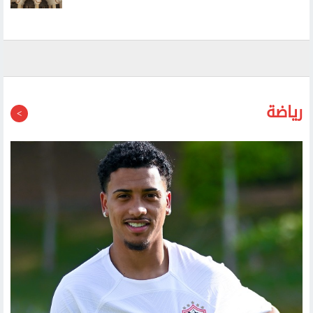
طيران حوثي مسير يستهدف مطار عتق الدولي في شرقي
اليمن
رياضة