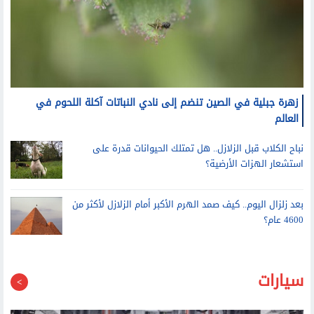
زهرة جبلية في الصين تنضم إلى نادي النباتات آكلة اللحوم في
العالم
نباح الكلاب قبل الزلازل.. هل تمتلك الحيوانات قدرة على
استشعار الهزات الأرضية؟
بعد زلزال اليوم.. كيف صمد الهرم الأكبر أمام الزلازل لأكثر من
4600 عام؟