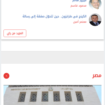
عمرو حمزاوي
فيروز هانم
محمود قاسم
الكينج فى طرابزون.. حين تتحوّل صفقة إلى رسالة
معتمر أمين
المزيد من راي
مصر