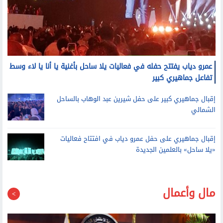
عمرو دياب يفتتح حفله في فعاليات يلا ساحل بأغنية يا أنا يا لاء وسط
تفاعل جماهيري كبير
إقبال جماهيري كبير على حفل شيرين عبد الوهاب بالساحل
الشمالي
إقبال جماهيري على حفل عمرو دياب في افتتاح فعاليات
«يلا ساحل» بالعلمين الجديدة
مال وأعمال