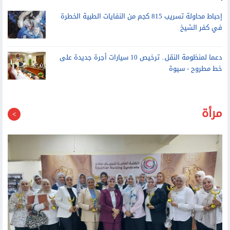
مركز تأهيل ذوي الاحتياجات الخاصة بالوادي الجديد يقدم أكثر من 383
ألف خدمة لذوي الهمم خلال 4 سنوات
إحباط محاولة تسريب 815 كجم من النفايات الطبية الخطرة
في كفر الشيخ
دعما لمنظومة النقل.. ترخيص 10 سيارات أجرة جديدة على
خط مطروح - سيوة
مرأة