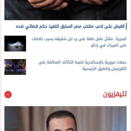
القبض على لاعب منتخب مصر السابق لتنفيذ حكم قضائي ضده
البحيرة.. مقتل عامل طعنا على يد ابن شقيقه بسبب خلافات
على الميراث في إدكو
حملات مرورية بالإسكندرية لضبط التكاتك المخالفة على
الكورنيش والطرق الرئيسية
تليفزيون