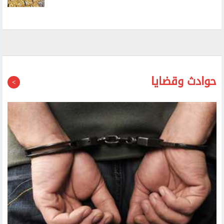
ارتفاع أسعار الذهب محليا.. وعيار 21 يسجل 6030 جنيها
حوادث وقضايا