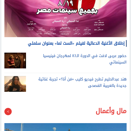
إطلاق الأغنية الدعائية لفيلم «الست لما» بعنوان سلملي
حضور عربى لافت في الدورة الـ83 لمهرجان فينيسيا
السينمائي
هند عبدالحليم تطرح فيديو كليب «مَن أنا؟» تجربة غنائية
جديدة بالعربية الفصحى
مال وأعمال