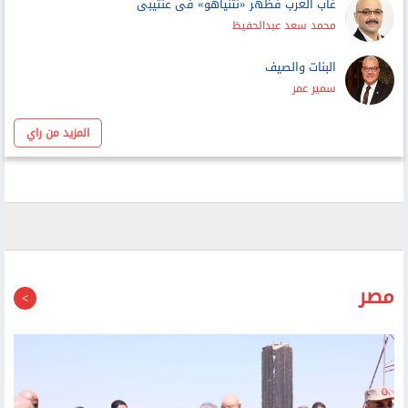
غاب العرب فظهر «نتنياهو» فى عنتيبى
محمد سعد عبدالحفيظ
البنات والصيف
سمير عمر
المزيد من راي
مصر