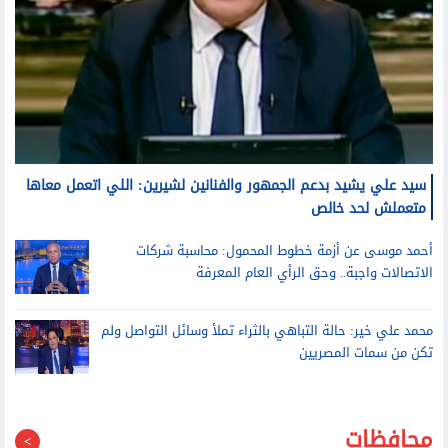
سيد علي يشيد بدعم الجمهور والفنانين لشيرين: اللي اتعمل معاها
متعملش لحد خالص
أحمد موسى عن أزمة خطوط المحمول: محاسبة شركات
الاتصالات واجبة.. وحق الرأي العام المعرفة
محمد علي خير: حالة التباهي بالثراء تملأ وسائل التواصل ولم
تكن من سمات المصريين