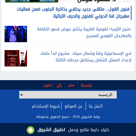
فنون القول.. ملتقى جديد يحتفي بذاكرة الجنوب ضمن فعاليات
مهرجان قنا الدولي للفنون والحرف التراثية
«شبح الأوبرا» لقومية الغربية يختتم عروض قصور الثقافة
بالمهرجان القومي للمسرح
في الإسماعيلية وقنا وشمال سيناء.. مشروع ابدأ حلمك
لإعداد الممثل الشامل يستكمل مرحلته الثالثة
رئيسية
مصر
رأي
المزيد
اتصل بنا
عن الموقع
شروط الإستخدام
خليك دايما متابع وحمل
تطبيق الشروق