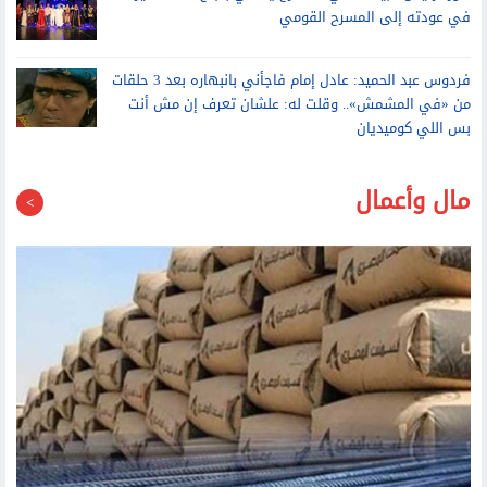
تايلور سويفت تحجب أغانيها عن حسابات ترامب على تيك توك
صور.. رئيس البيت الفني للمسرح يحتفي بنجاح «الملك لير»
في عودته إلى المسرح القومي
فردوس عبد الحميد: عادل إمام فاجأني بانبهاره بعد 3 حلقات
من «في المشمش».. وقلت له: علشان تعرف إن مش أنت
بس اللي كوميديان
مال وأعمال