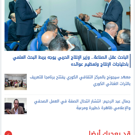
الباحث عقل الصناعة.. وزير الإنتاج الحربي يوجه بربط البحث العلمي
باحتياجات الإنتاج وتعظيم عوائده
معهد سيجونج بالمركز الثقافي الكوري يفتتح برنامجا للتعريف
بالتراث الغنائي الكوري
جمال عبد الرحيم: انتشار انتحال الصفة في العمل الصحفي
والإعلامي ظاهرة خطيرة ومرعبة