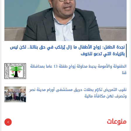
نجدة الطفل: زواج الأطفال ما زال يُرتكب في حق بناتنا.. لكن ليس
بالزيادة التي تدعو للخوف
الطفولة والأمومة يحبط محاولة زواج طفلة 13 عاما بمحافظة
قنا
نقيب التمريض تكرّم بطلات حريق مستشفى أورام مدينة نصر
وتصرف لهن مكافأة مالية