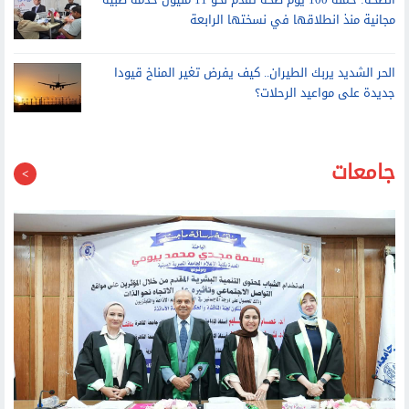
الرعاية الصحية تُدخل تكنولوجيا منظمات ضربات القلب اللاسلكية ضمن
خدماتها التخصصية
الصحة: حملة 100 يوم صحة تقدم نحو 11 مليون خدمة طبية
مجانية منذ انطلاقها في نسختها الرابعة
الحر الشديد يربك الطيران.. كيف يفرض تغير المناخ قيودا
جديدة على مواعيد الرحلات؟
جامعات