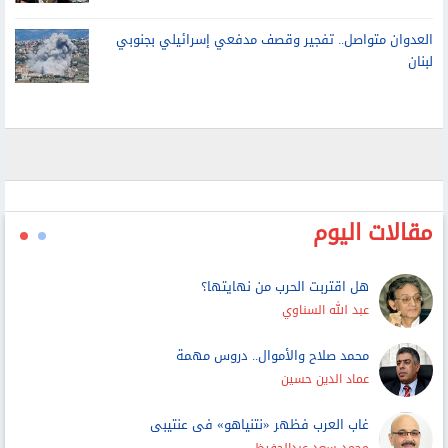
أسيل أسامة تحصد ذهبية تاريخية لمصر في بطولة العالم
لألعاب القوى تحت 20 سنة
العدوان متواصل.. تفجير وقصف مدفعي إسرائيلي بجنوبي
لبنان
مقالات اليوم
هل اقتربت الحرب من نهايتها؟
عبد الله السناوي
محمد صلاح والأموال.. دروس مهمة