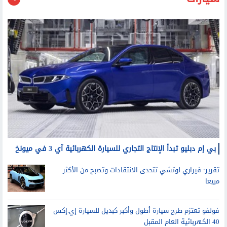
سيارات
بي إم دبليو تبدأ الإنتاج التجاري للسيارة الكهربائية آي 3 في ميونخ
تقرير: فيراري لوتشي تتحدى الانتقادات وتصبح من الأكثر
مبيعا