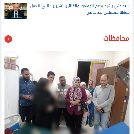
شكوى من مذيعة إكسترا نيوز بشأن خط محمول مسجل باسم
والدها.. وجهاز الاتصالات يرد
سيد علي يشيد بدعم الجمهور والفنانين لشيرين: اللي اتعمل
معاها متعملش لحد خالص
محافظات