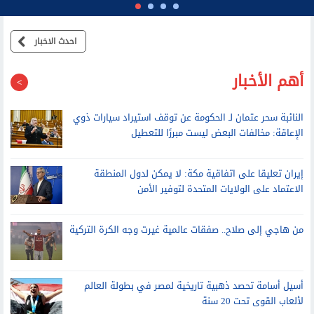
الخارجية الإيرانية: المفاوضات مع سلطنة عُمان بشأن مضيق هرمز بناءة
وإيجابية
احدث الاخبار
أهم الأخبار
النائبة سحر عتمان لـ الحكومة عن توقف استيراد سيارات ذوي
الإعاقة: مخالفات البعض ليست مبررًا للتعطيل
إيران تعليقا على اتفاقية مكة: لا يمكن لدول المنطقة
الاعتماد على الولايات المتحدة لتوفير الأمن
من هاجي إلى صلاح.. صفقات عالمية غيرت وجه الكرة التركية