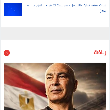
محللون أمريكيون: واشنطن تستنفد خياراتها مع دخول حرب
إيران شهرها السادس
قوات يمنية تعلن «التعامل» مع مسيّرات قرب مرافق حيوية
بعدن
رياضة