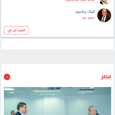
عماد الدين حسين
غاب العرب فظهر «نتنياهو» فى عنتيبى
محمد سعد عبدالحفيظ
البنات والصيف
سمير عمر
المزيد من راي
مصر