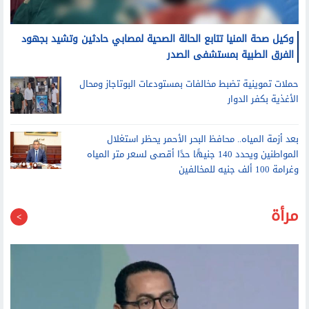
وكيل صحة المنيا تتابع الحالة الصحية لمصابي حادثين وتشيد بجهود
الفرق الطبية بمستشفى الصدر
حملات تموينية تضبط مخالفات بمستودعات البوتاجاز ومحال
الأغذية بكفر الدوار
بعد أزمة المياه.. محافظ البحر الأحمر يحظر استغلال
المواطنين ويحدد 140 جنيهًا حدًا أقصى لسعر متر المياه
وغرامة 100 ألف جنيه للمخالفين
مرأة