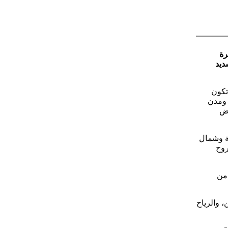
رة
ديد
تكون
 ومدن
عض
ة وشمال
روح
 من
، مع ارتفاع الموج من 1.5 إلى مترين، والرياح