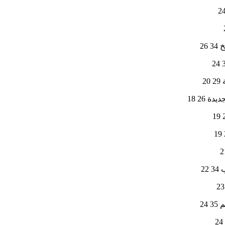
26
20
دة 26 18
22
24