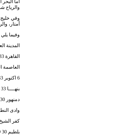
والرياح شم
أمتار، وال
وفيما يلي
المدينة ا
القاهرة 33 21
العاصمة الجدي
6 اكتوبر 33 19
بنهــــا 33 20
دمنهور 30 19
وادى النطرون
كفر الشيخ 31 9
بلطيم 30 19