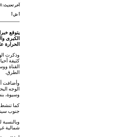
آخر تحديث: الجمعة 29 مايو 2026 - 0:26
أ ش أ
يتوقع خبرا
الكبرى وا
الحرارة عل
وذكرت الهي
كثيفة أحيا
القناة وو
الطرق.
وأضافت أن
الوجه الب
وسيوة، بنسب
كما تنشط ا
جنوب سينا
شمالية غرب