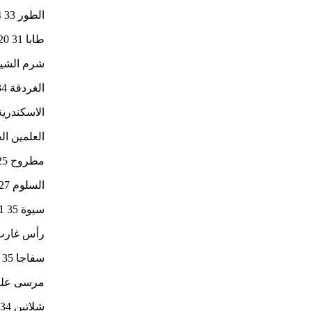
الطور 33 24
طابا 31 20
شرم الشيخ 34 
الغردقة 34 24
الاسكندرية 29 
العلمين الجدي
مطروح 25 19
السلوم 27 19
سيوة 35 21
رأس غارب 34 
سفاجا 35 23
مرسى علم 35 
شلاتين 34 24