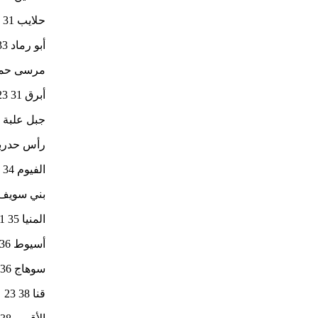
حلايب 31 25
أبو رماد 33 25
مرسى حميرة 
أبرق 31 23
جبل علبة 31 24
رأس حدربة 30 
الفيوم 34 20
بني سويف 35 0
المنيا 35 21
أسيوط 36 22
سوهاج 36 23
قنا 38 23