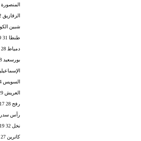
المنصورة 31 18
الزقازيق 32 19
شبين الكوم 32
طنطا 31 19
دمياط 28 20
بورسعيد 28 22
الإسماعيلية 34
السويس 34 19
العريش 29 18
رفح 28 17
رأس سدر 34 2
نخل 32 19
كاترين 27 15