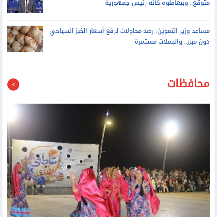
أحمد موسى بعد انضمام صلاح لطرابزون التركي: اختيار غير
متوقع.. وبيعاملوه كأنه رئيس جمهورية
مساعد وزير التموين: رصد محاولات لرفع أسعار الخبز السياحي
دون مبرر.. والحملات مستمرة
محافظات