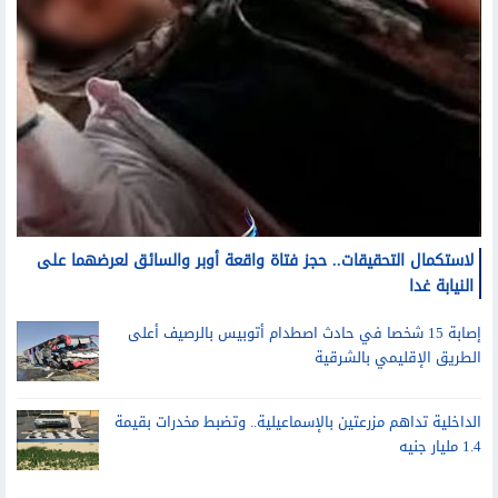
لاستكمال التحقيقات.. حجز فتاة واقعة أوبر والسائق لعرضهما على
النيابة غدا
إصابة 15 شخصا في حادث اصطدام أتوبيس بالرصيف أعلى
الطريق الإقليمي بالشرقية
الداخلية تداهم مزرعتين بالإسماعيلية.. وتضبط مخدرات بقيمة
1.4 مليار جنيه