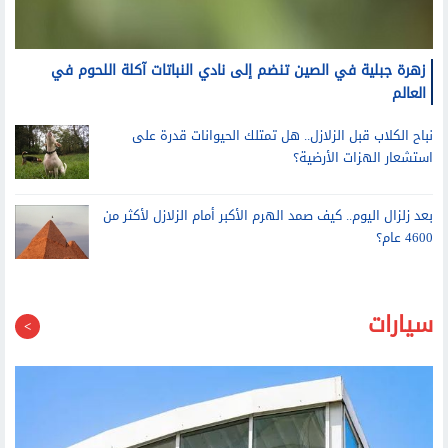
زهرة جبلية في الصين تنضم إلى نادي النباتات آكلة اللحوم في
العالم
نباح الكلاب قبل الزلازل.. هل تمتلك الحيوانات قدرة على
استشعار الهزات الأرضية؟
بعد زلزال اليوم.. كيف صمد الهرم الأكبر أمام الزلازل لأكثر من
4600 عام؟
سيارات