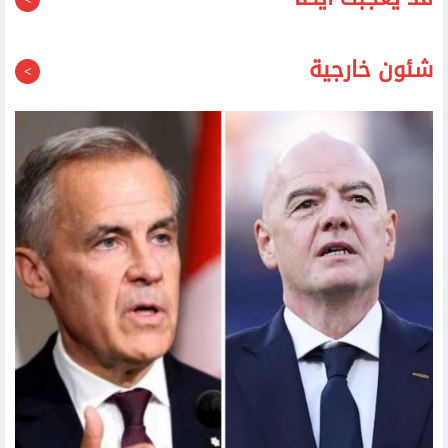
قد يعجبك أيضا
شئون خارجية