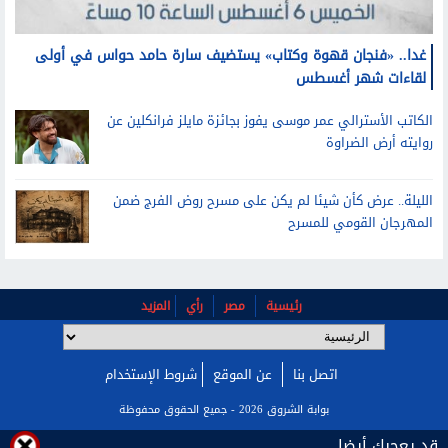
غدا.. «فنجان قهوة وكتاب» يستضيف سارة حامد حواس في أولى
لقاءات شهر أغسطس
الكاتب الأسترالي عمر موسى يفوز بجائزة مايلز فرانكلين عن
روايته أرض الضراوة
الليلة.. عرض كأن شيئا لم يكن على مسرح روض الفرج ضمن
المهرجان القومي للمسرح
رئيسية
مصر
رأي
المزيد
اتصل بنا
عن الموقع
شروط الإستخدام
بوابة الشروق 2026 - جميع الحقوق محفوظة
قد يعجبك أيضا