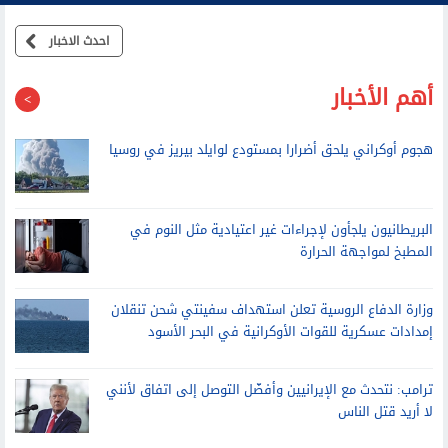
احدث الاخبار
أهم الأخبار
هجوم أوكراني يلحق أضرارا بمستودع لوايلد بيريز في روسيا
البريطانيون يلجأون لإجراءات غير اعتيادية مثل النوم في
المطبخ لمواجهة الحرارة
وزارة الدفاع الروسية تعلن استهداف سفينتي شحن تنقلان
إمدادات عسكرية للقوات الأوكرانية في البحر الأسود
ترامب: نتحدث مع الإيرانيين وأفضّل التوصل إلى اتفاق لأنني
لا أريد قتل الناس