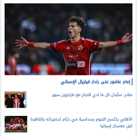
إمام عاشور على رادار فياريال الإسباني
صلاح: سأبذل كل ما لدي للنجاح مع طرابزون سبور
الأهلي يكتسح النجوم بسداسية في ختام تحضيراته بالقاهرة
قبل معسكر إسبانيا