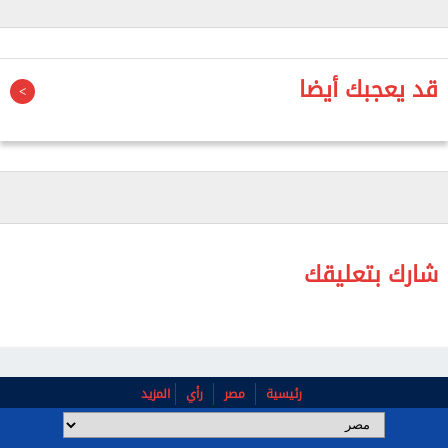
بينما تم الاستقرار على ثبات أسعار تذاكر التالجو للدرجتين
الأولى والثانية على خطوط وجه قبلي.
قد يعجبك أيضا
وأشار المصدر إلى زيادة أسعار تذاكر القطارات الإسبانية
والفرنسية والـ VIP وكذلك القطارات الروسية المكيفة
وذات التهوية بالدرجة الثالثة بنسبة 12.5%.
بينما تقرر زيادة أسعار تذاكر قطارات الضواحي وتحيا مصر
بنسبة 25%.
شارك بتعليقك
رئيسية
مصر
رأي
المزيد