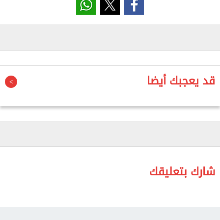
وأضاف البيان، أن "الطرفان استعرضا خلال المؤتمر
منظومة تطوير عمل النيابة العامة في البلدين وكافة
سبل التعاون المشترك الذي يهدف إلى رفع مستوى
الأداء المؤسسي والتدريبي والتكنولوجي والبحثي لأعضاء
النيابة، كما وقعا مذكرة تفاهم بشأن شراكة تحقق أفضل
قد يعجبك أيضا
درجات الاستفادة المتبادلة بين جهازي النيابة العامة في
البلدين".
كما التقى النائب العام رئيس مجلس القضاء الأعلى
رئيس محكمة التمييز بدولة البحرين ووزير العدل البحريني
في اجتماع تناول ضرورة تعزيز أواصر العمل القانوني
العربي المشترك، ودعم وتطوير طرق كافحة الجريمة
شارك بتعليقك
المنظمة وتبادل الاصدارات القانونية الحديثة.