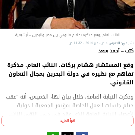
النائب العام يوقع مذكرة تفاهم قانوني بين مصر والبحرين – أرشيفية
نشر في: الخميس 4 ديسمبر 2014 - 11:32 ص
كتب – أحمد سعد
وقع المستشار هشام بركات، النائب العام، مذكرة
تفاهم مع نظيره في دولة البحرين بمجال التعاون
القانوني.
وذكرت النيابة العامة، خلال بيان لها، الخميس، أنه "عقب
ختام جلسات العمل الخاصة بمؤتمر الجمعية الدولية
لأعضاء النيابة العامة الذي عقد في دبي، التقى النائب
اقرأ المزيد
العام نظيره المستشار علي فضل البوعينين، النائب العام
البحريني في العاصمة المنامة".