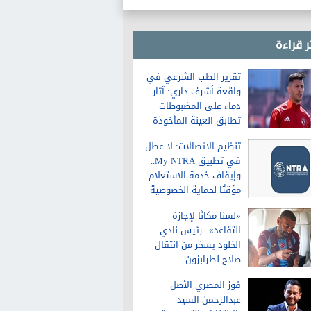
التعبير
ر قراءة
تقرير الطب الشرعي في
واقعة أشرف داري: آثار
دماء على المضبوطات
تطابق العينة المأخوذة
من الشاكية
تنظيم الاتصالات: لا عطل
في تطبيق My NTRA..
وإيقاف خدمة الاستعلام
مؤقتًا لحماية الخصوصية
«لسنا مكانًا لإجازة
التقاعد».. رئيس نادي
الخلود يسخر من انتقال
صلاح لطرابزون
فوز المصري الأصل
عبدالرحمن السيد