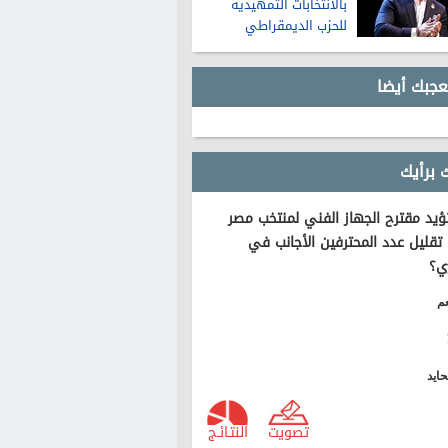
بالانتخابات التمهيدية
للحزب الديمقراطي
لمجلس الشيوخ في
ميشيجان
عجبك أيضا
 برأيك
يد مقترح الجهاز الفني لمنتخب مصر
تقليل عدد المحترفين الأجانب في
ي؟
م
ايد
تصويت
النتـائـج