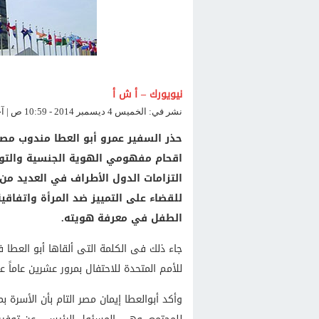
نيويورك – أ ش أ
نشر في: الخميس 4 ديسمبر 2014 - 10:59 ص | آخر تحديث: الخميس 4 ديسمبر 2014 - 10:59 ص
حذر السفير عمرو أبو العطا مندوب مصر
اقحام مفهومي الهوية الجنسية والتوج
التزامات الدول الأطراف في العديد من 
للقضاء على التمييز ضد المرأة واتفاق
الطفل في معرفة هويته.
جاء ذلك فى الكلمة التى ألقاها أبو العطا ​ف
للأمم المتحدة للاحتفال بمرور عشرين عاماً ع
​وأكد أبوالعطا إيمان مصر التام بأن الأسرة