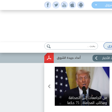
شروق
رى
الأخبار
أعداد جريدة الشروق
من الجامعات إلى الصحافة
ومكاتب المحاماة.. 75 حكما
تلاحق إدارة ترامب بسبب حرية