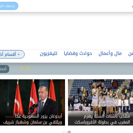
خدمات ال
ن
مال وأعمال
حوادث وقضايا
تليفزيون
+ أقسام أخ
أحدث 
منتخب ناشئات السلة يهزم
أردوغان يزور السعودية غدا
المغرب في بطولة الأفروباسكت
ويلتقي بن سلمان وشهباز شريف