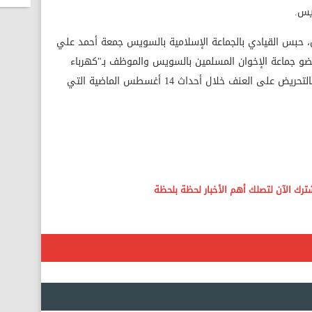
يس.
س، حبس القيادي بالجماعة الإسلامية بالسويس جمعة أحمد علي
و جماعة الإخوان المسلمين بالسويس والموظف بـ"كهرباء
عتاقة" بالسويس، لمدة 15 يومًا لاتهامهم بالتحريض على العنف خلال أحداث 14 أغسطس الماضية التي