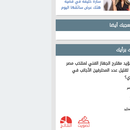
سارة خليفة في قضية
هتك عرض سائقها اليوم
عجبك أيضا
 برأيك
يد مقترح الجهاز الفني لمنتخب مصر
تقليل عدد المحترفين الأجانب في
ي؟
م
ايد
تصويت
النتـائـج