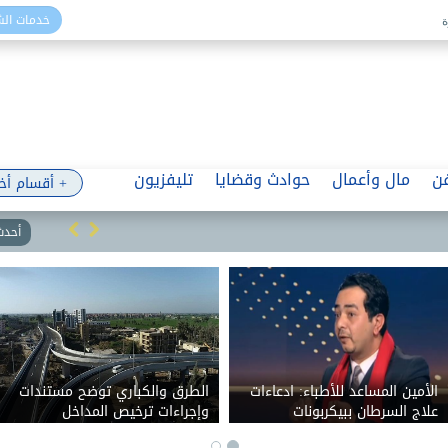
خدمات ال
ن
مال وأعمال
حوادث وقضايا
تليفزيون
+ أقسام أخ
أحدث 
الأمين المساعد للأطباء: ادعاءات
الطرق والكباري توضح مستندات
علاج السرطان ببيكربونات
وإجراءات ترخيص المداخل
الصوديوم قديمة.. ومستمرين
والمخارج على الطرق العامة