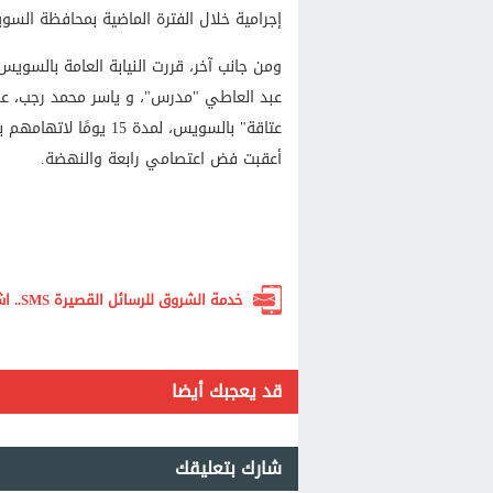
إجرامية خلال الفترة الماضية بمحافظة السو
ومن جانب آخر، قررت النيابة العامة بالسوي
عبد العاطي "مدرس"، و ياسر محمد رجب، عض
أعقبت فض اعتصامي رابعة والنهضة.
خدمة الشروق للرسائل القصيرة SMS.. اشترك الآن لتصلك أهم الأخبار لحظة بلحظة
قد يعجبك أيضا
شارك بتعليقك