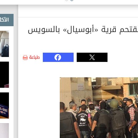
في اتخاذ إجراءات قانونية ضد
مروجيها
الأكث
قتحم قرية «أبوسيال» بالسويس
طباعة