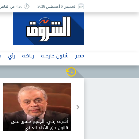
الخميس 6 أغسطس 2026
4:26 ص القاهرة
مصر
شئون خارجية
رياضة
رأي
ف
أشرف زكي: الجميع متفق على
قانون حق الأداء العلني..
ونناقش آليات تفعيله