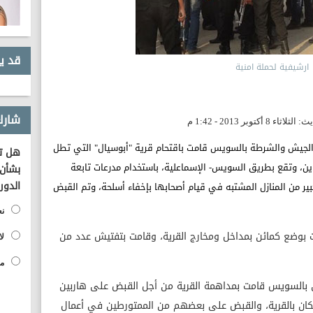
قد ي
ارشيفية لحملة امنية
شارك
جيش والشرطة بالسويس قامت باقتحام قرية "أبوسيال" التي تطل
هل تؤ
ن، وتقع بطريق السويس- الإسماعلية، باستخدام مدرعات تابعة
بشأن 
الدور
 من المنازل المشتبه في قيام أصحابها بإخفاء أسلحة، وتم القبض
نع
ت بوضع كمائن بمداخل ومخارج القرية، وقامت بتفتيش عدد من
لا
مح
 بالسويس قامت بمداهمة القرية من أجل القبض على هاربين
كان بالقرية، والقبض على بعضهم من الممتورطين في أعمال