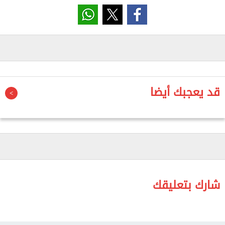
ليست انقلابا؛ حيث لم يتطرق اللقاء إلى هذا الموضوع،
نافيًا ما تناولته بعض المواقع الإلكترونية فى هذا الصدد.
ومن جهة أخرى، أكد الأزهر الشريف عدم صحة ما تناولته
بعض المواقع اليوم من رفض شباب التيارات الإسلامية
حضور لقاء فضيلة الإمام الأكبر شيخ الأزهر اليوم مع
شباب ثورة يونيو للتشاور حول المرحلة الراهنة.
قد يعجبك أيضا
وأوضح مصدر بالأزهر، أن الأزهر الشريف لم يبادر بدعوة
أحد، وإنما يؤكد على استعداده الدائم للقاء كل القوى
والتيارات، وتبني كل الرؤى والأطروحات من أجل مصر التي
يأملها الجميع، وأن أبوابه ستظل مفتوحة دائما للجميع
دون تمييز.
شارك بتعليقك