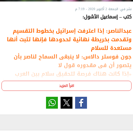
نشر في: الجمعة 2 أكتوبر 2020 - 7:19 م
كتب – إسماعيل الأشول:
عبدالناصر: إذا اعترفت إسرائيل بخطوط التقسيم
وتقدمت بخريطة نهائية لحدودها فإنها تثبت أنها
مستعدة للسلام
جون فوستر دالاس: لا ينبغى السماح لناصر بأن
يتصور أن فى مقدوره قول لا
«إذا كانت هناك فرصة لتحقيق سلام بين العرب
وإسرائيل فإن السبيل الوحيدة لتحقيقه لابد أن تبدأ
اقرأ المزيد
من القاهرة»
خبراء أمريكيون: «إذا عرضنا على ناصر بعثات أكثر
فى الجامعات الأمريكية لشباب مصرى فإن ذلك قد
يضع قطعة سكر إضافية فى فمه»