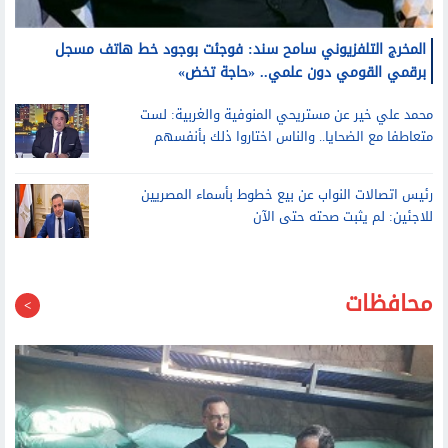
المخرج التلفزيوني سامح سند: فوجئت بوجود خط هاتف مسجل
برقمي القومي دون علمي.. «حاجة تخض»
محمد علي خير عن مستريحي المنوفية والغربية: لست
متعاطفا مع الضحايا.. والناس اختاروا ذلك بأنفسهم
رئيس اتصالات النواب عن بيع خطوط بأسماء المصريين
للاجئين: لم يثبت صحته حتى الآن
محافظات