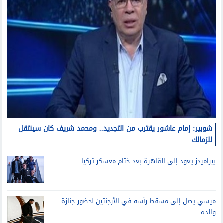
شوبير: إمام عاشور يقترب من التجديد.. ومحمد شريف كان سينتقل
للزمالك
بيراميدز يعود إلى القاهرة بعد ختام معسكر تركيا
ميسي يصل إلى مسقط رأسه في الأرجنتين لحضور جنازة
والده