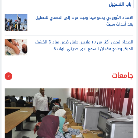
الاتحاد الأوروبي يدعو ميتا وتيك توك إلى التصدي للتضليل
بعد أحداث سبتة
الصحة: فحص أكثر من 10 ملايين طفل ضمن مبادرة الكشف
المبكر وعلاج فقدان السمع لدى حديثي الولادة
جامعات