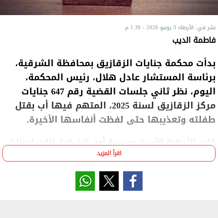
نشر في: الأربعاء 3 يونيو 2026 - 1:39 م
فاطمة الديب
بدأت محكمة جنايات الزقازيق بمحافظة الشرقية،
برئاسة المستشار عادل هلال، رئيس المحكمة،
اليوم، نظر ثاني جلسات القضية رقم 647 جنايات
مركز الزقازيق لسنة 2025، المتهم فيها أب بقتل
طفلته وتعذيبها حتى لفظت أنفاسها الأخيرة.
كانت الأجهزة الأمنية بمديرية أمن الشرقية تلقت إخطارا
اقرأ المزيد
من مركز شرطة الزقازيق يفيد بوفاة الطفلة "جيهان"،
تبلغ من العمر 12 عاما، طالبة بالصف السادس الابتدائي،
مقيمة بقرية النخاس بدائرة المركز.
وكشفت التحريات أن والد الطفلة، تاجر مواشي، قد تعدى