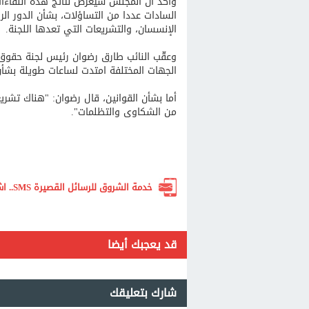
وأكد أن المجلس سيعرض نتائج هذه اللقاءات
السادات عددا من التساؤلات، بشأن الدور ال
الإنسسان، والتشريعات التي تعدها اللجنة.
وعقّب النائب طارق رضوان رئيس لجنة حقوق 
الجهات المختلفة امتدت لساعات طويلة بشأن م
أما بشأن القوانين، قال رضوان: "هناك تشري
من الشكاوى والتظلمات".
خدمة الشروق للرسائل القصيرة SMS.. اشترك الآن لتصلك أهم الأخبار لحظة بلحظة
قد يعجبك أيضا
شارك بتعليقك