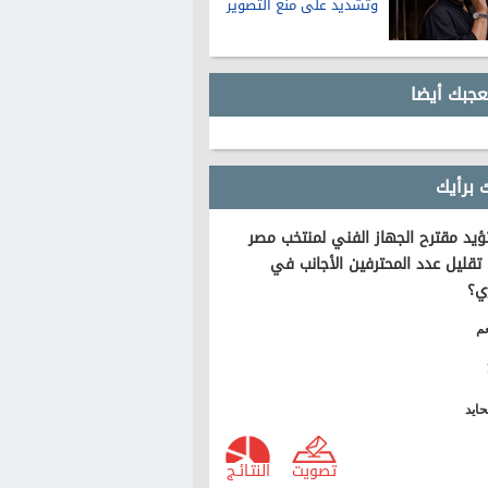
وتشديد على منع التصوير
عجبك أيضا
 برأيك
يد مقترح الجهاز الفني لمنتخب مصر
تقليل عدد المحترفين الأجانب في
ي؟
م
ايد
تصويت
النتـائـج