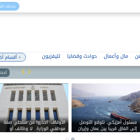
خدمات ال
ن
مال وأعمال
حوادث وقضايا
تليفزيون
+ أقسام أخ
أحدث 
مسئول أمريكي: نتوقع التوصل
الأوقاف: احذروا من منتحلي صفة
إلى اتفاق قريبا بين عمان وإيران
موظفي الوزارة.. لا وظائف أو
حول مضيق هرمز
تعيينات مقابل أموال