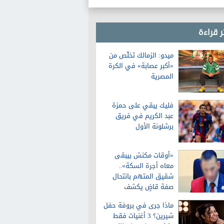
ر قراءة
ميدو: الزمالك تخلّص من
«أكبر عصابة» في الكرة
المصرية
فليك يبقي على حمزة
عبد الكريم في فريق
برشلونة الأول
«أوقات مكنش بيبقى
معاه أجرة السكة»..
شقيق المتهم بانتحال
صفة قاضٍ يكشف
تفاصيل عن حياته قبل
ماذا جرى في بروفة حفل
الواقعة
شيرين؟ 3 أغنيات فقط