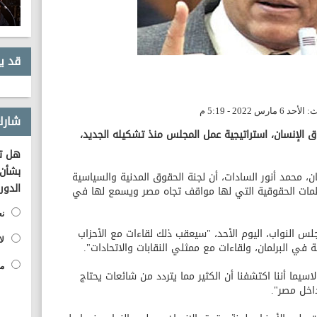
قد ي
شارك
الإنسان، استراتيجية عمل المجلس منذ تشكيله الجديد،
هل تؤ
بشأن 
محمد أنور السادات، أن لجنة الحقوق المدنية والسياسية
الدور
ظمات الحقوقية التي لها مواقف تجاه مصر ويسمع لها في
نع
س النواب، اليوم الأحد، "سيعقب ذلك لقاءات مع الأحزاب
لا
في البرلمان، ولقاءات مع ممثلي النقابات والاتحادات".
مح
يما أننا اكتشفنا أن الكثير مما يتردد من شائعات يحتاج
داخل مصر".